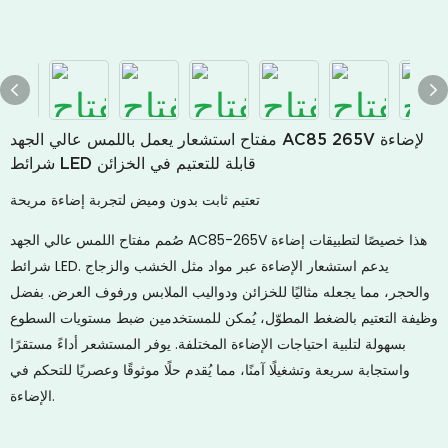
مفتاح استشعار يعمل باللمس عالي الجهد AC85 265V لإضاءة
شرائط LED قابلة للتعتيم في الخزائن
تعتيم ثابت بدون وميض لتجربة إضاءة مريحة
صُمم مفتاح اللمس عالي الجهد AC85-265V هذا خصيصًا لتطبيقات إضاءة
شرائط LED. يدعم استشعار الإضاءة عبر مواد مثل الخشب والزجاج
والحجر، مما يجعله مثاليًا للخزائن ودواليب الملابس ورفوف العرض. بفضل
وظيفة التعتيم بالضغط المطوّل، يُمكن للمستخدمين ضبط مستويات السطوع
بسهولة لتلبية احتياجات الإضاءة المختلفة. يوفر المستشعر أداءً مستقرًا
واستجابة سريعة وتشغيلًا آمنًا، مما يُقدم حلًا موثوقًا وعصريًا للتحكم في
الإضاءة.