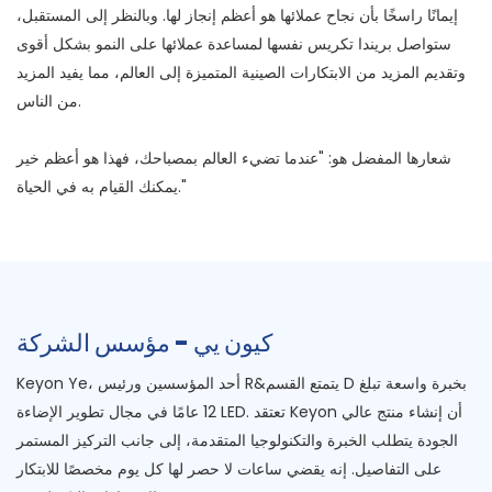
إيمانًا راسخًا بأن نجاح عملائها هو أعظم إنجاز لها. وبالنظر إلى المستقبل،
ستواصل بريندا تكريس نفسها لمساعدة عملائها على النمو بشكل أقوى
وتقديم المزيد من الابتكارات الصينية المتميزة إلى العالم، مما يفيد المزيد
من الناس.
شعارها المفضل هو: "عندما تضيء العالم بمصباحك، فهذا هو أعظم خير
يمكنك القيام به في الحياة."
كيون يي - مؤسس الشركة
Keyon Ye، أحد المؤسسين ورئيس R&يتمتع القسم D بخبرة واسعة تبلغ
12 عامًا في مجال تطوير الإضاءة LED. تعتقد Keyon أن إنشاء منتج عالي
الجودة يتطلب الخبرة والتكنولوجيا المتقدمة، إلى جانب التركيز المستمر
على التفاصيل. إنه يقضي ساعات لا حصر لها كل يوم مخصصًا للابتكار