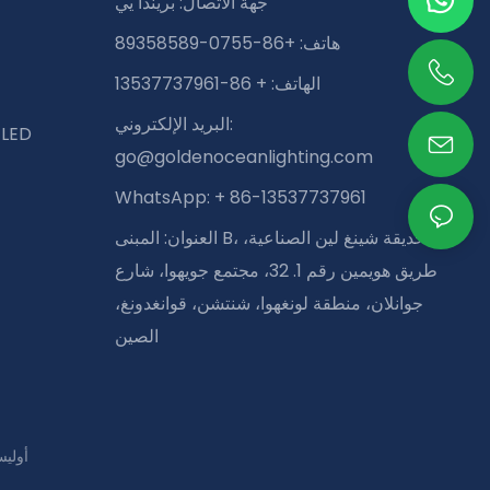
جهة الاتصال: بريندا يي
هاتف: +86-0755-89358589
الهاتف: + 86-13537737961
البريد الإلكتروني:
وحدة تحكم في شريط الإضاءة D
go@goldenoceanlighting.com
WhatsApp: + 86-13537737961
العنوان: المبنى B، حديقة شينغ لين الصناعية،
طريق هويمين رقم 1. 32، مجتمع جويهوا، شارع
جوانلان، منطقة لونغهوا، شنتشن، قوانغدونغ،
الصين
Pريفاسي Pأوليسي