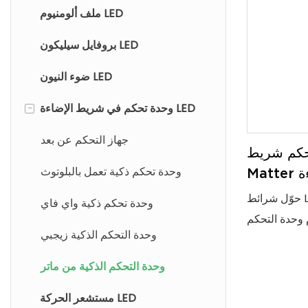
ملف ألومنيوم LED
ضوء شريطي LED COB
بروفايل سيليكون LED
شريط إضاءة LED SMD
شريط إضاءة LED من السيليكون
ضوء النيون LED
وحدة تحكم في شريط الإضاءة LED
شريط إضاءة LED خارجي لجدران
-
الإضاءة
جهاز التحكم عن بعد
يط LED الذكية من
وحدة تحكم ذكية تعمل بالبلوتوث
Matter لإضاءة RGB CCT وتكامل
نزل الذكي
حوّل شرائط LED التقليدية إلى حلول إضاءة ذكية
وحدة تحكم ذكية واي فاي
تحكم Matter. فهي متوافقة
وحدة التحكم الذكية زيجبي
مع Apple Home وGoogle Home وAlexa،
الصوتي ودمجًا
وحدة التحكم الذكية من ماتر
طبيقات شرائط
مستشعر الحركة LED
LED RGB CC