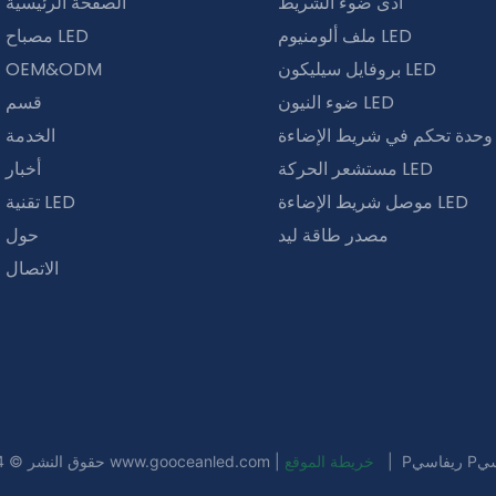
أدى ضوء الشريط
الصفحة الرئيسية
ملف ألومنيوم LED
مصباح LED
بروفايل سيليكون LED
OEM&ODM
ضوء النيون LED
قسم
LE
الخدمة
مستشعر الحركة LED
أخبار
موصل شريط الإضاءة LED
تقنية LED
مصدر طاقة ليد
حول
الاتصال
|
خريطة الموقع
|
www.gooceanled.com
حقوق النشر © 2024