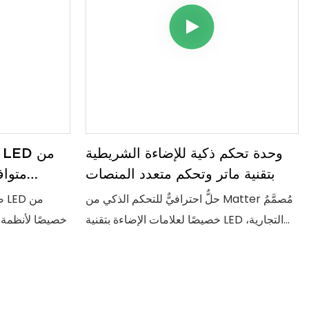
وحدة تحكم ذكية للإضاءة الشريطية
بتقنية ماتر وتحكم متعدد المنصات
حلٌّ احترافيٌّ للتحكم الذكي من Matter مُصمَّمٌ
صُ
خصيصًا لعلامات الإضاءة بتقنية LED التجارية،
والموزعين، والمشاريع. بفضل توافقه مع منصات
حيث يوفر اتصا
متعددة، وقدرته على التحكم المرن، وأدائه
قويً
العالي، يُسهم هذا الحل في ابتكار منتجات إضاءة
ذكية متطورة ذات قيمة سوقية أكبر.
الذكية في المنازل والفنادق والمشاريع التجارية.