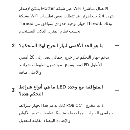
يمكن لإصدار Matter عبر شبكة WiFi الاتصال مباشرةً
بشبكة WiFi بتردد 2.4 جيجاهرتز. قد تتطلب بعض تطبيقات
Thread جهاز توجيه حدودي متوافق من Thread، وذلك
بحسب نظام المنزل الذكي المستخدم.
ما هو الحد الأقصى لتيار الخرج لهذا المتحكم؟
2
يدعم جهاز التحكم تيار خرج إجمالي يصل إلى 20 أمبير،
مما يسمح له بتشغيل تطبيقات شرائط LED الأطول
والأعلى طاقة.
ما هي أنواع شرائط LED المتوافقة مع وحدة
3
التحكم هذه؟
يدعم هذا الجهاز شرائط LED RGB CCT ذات مخرج
خماسي القنوات، مما يجعله مناسبًا لتطبيقات تغيير الألوان
والإضاءة البيضاء القابلة للتعديل.