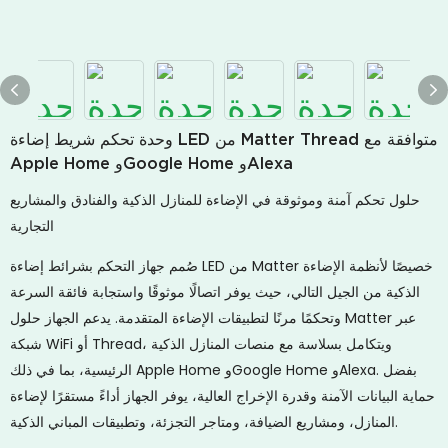
وحدة تحكم شريط إضاءة LED من Matter Thread متوافقة مع
Apple Home وGoogle Home وAlexa
حلول تحكم آمنة وموثوقة في الإضاءة للمنازل الذكية والفنادق والمشاريع
التجارية
صُمم جهاز التحكم بشرائط إضاءة LED من Matter خصيصًا لأنظمة الإضاءة
الذكية من الجيل التالي، حيث يوفر اتصالًا موثوقًا واستجابة فائقة السرعة
وتحكمًا مرنًا لتطبيقات الإضاءة المتقدمة. يدعم الجهاز حلول Matter عبر
شبكة WiFi أو Thread، ويتكامل بسلاسة مع منصات المنازل الذكية
الرئيسية، بما في ذلك Apple Home وGoogle Home وAlexa. بفضل
حماية البيانات الآمنة وقدرة الإخراج العالية، يوفر الجهاز أداءً مستقرًا لإضاءة
المنازل، ومشاريع الضيافة، ومتاجر التجزئة، وتطبيقات المباني الذكية.