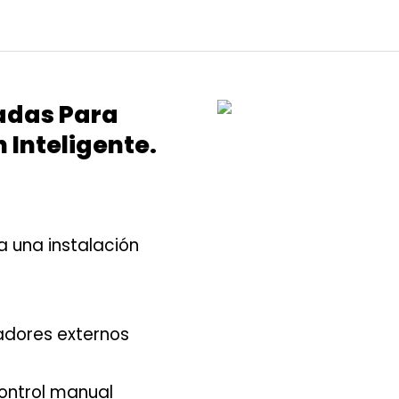
adas Para
 Inteligente.
 una instalación
adores externos
control manual