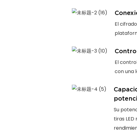
Conexi
El cifrad
plataform
Control
El contro
con una l
Capacid
potenc
Su potenc
tiras LED
rendimien