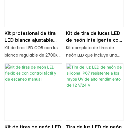
flexible y adhesivo 3M
de tiras LED para exteriores.
garantizan una fácil
instalación, ideal para venta
al por mayor y proyectos.
Kit profesional de tira
Kit de tira de luces LED
LED blanca ajustable
de neón inteligente con
COB CCT de 24 V,
atenuación táctil y
Kit de tiras LED COB con luz
Kit completo de tiras de
2700K–6500K
sensor de movimiento
blanca regulable de 2700K a
neón LED que incluye una
manual
6500K, voltaje seguro de
fuente de alimentación, un
24V y 576 LED/m.
sensor inteligente, 5 tiras de
Iluminación uniforme y sin
silicona y clips de montaje.
puntos, brillo regulable. Kit
Control táctil de atenuación
completo con controlador
y escaneo manual. Voltaje
RF y fuente de alimentación.
de 24 V, ideal para
iluminación de gabinetes e
interiores.
Kit de tiras de neón LED
Tira de luz LED de neón