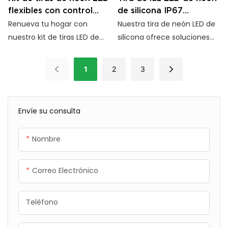
flexibles con control
de silicona IP67
táctil y de escaneo
resistente a los rayos
Renueva tu hogar con
Nuestra tira de neón LED de
manual
UV de alto rendimiento
nuestro kit de tiras LED de
silicona ofrece soluciones
de 12 V/24 V
silicona 5 en 1. Con brillo
de iluminación flexibles,
personalizable, controles
impermeables y resistentes
1
2
3
táctiles y de escaneo
a los rayos UV. Disponible en
manual, iluminación sin
varios tamaños, voltajes y
parpadeos y fácil
opciones de emisión para
Envíe su consulta
instalación, es perfecto para
proyectos tanto en
armarios, roperos y más.
interiores como en
Nombre
exteriores.
Correo Electrónico
Teléfono