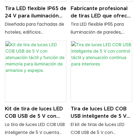
Tira LED flexible IP65 de
Fabricante profesional
24 V para iluminación
de tiras LED que ofrece
de paredes, ideal para
soluciones de
Diseñada para fachadas de
Tira LED flexible IP65 para
proyectos de
iluminación flexible para
hoteles, edificios
iluminación de paredes,
iluminación
bañadores de pared en
comerciales y proyectos de
ideal para proyectos de
arquitectónica,
proyectos globales.
iluminación paisajística, esta
iluminación arquitectónica y
comercial y exterior.
tira LED flexible para
comercial. Con voltaje
iluminación de paredes
seguro de 24 V, diseño
proporciona efectos de
flexible de 180°, CRI+ 90 y
iluminación uniformes con
encapsulado de PU
tecnología One Lamp One
resistente a los rayos UV,
Cut, flexibilidad de 180° y
ofrece un rendimiento
durabilidad de larga
fiable en exteriores para
Kit de tira de luces LED
Tira de luces LED COB
duración para contratistas
hoteles, edificios y
COB USB de 5 V con
USB inteligente de 5 V
de iluminación
paisajismo.
atenuación táctil y
con control táctil y
La tira de luces LED COB USB
El kit de tiras de luces LED
profesionales.
función de memoria
atenuación continua
inteligente de 5 V cuenta
COB USB de 5 V con