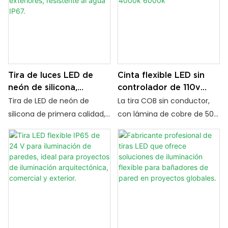
Tira de luces LED de
Cinta flexible LED sin
neón de silicona,
controlador de 110v
recortable en cualquier
220v Luz COB cortable
Tira de LED de neón de
La tira COB sin conductor,
lugar, para exteriores,
de 10m 3000k 4000k
silicona de primera calidad,
con lámina de cobre de 50
resistente al agua IP67.
6000k
recortable para una
μm y chips San'an de gran
instalación precisa.
tamaño, ofrece mayor brillo,
Resistente a la humedad,
mejor disipación del calor,
anticorrosión y de gran
ahorro de energía y un
durabilidad, es una solución
rendimiento duradero 24/7.
de iluminación decorativa
Ideal para distribuidores y
para interiores y exteriores.
proyectos de ingeniería.