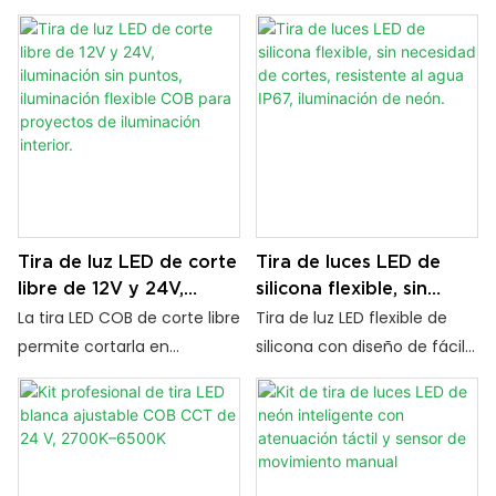
para iluminación de
para interiores
con control táctil de
interruptor táctil regulable y
armarios y espejos.
encendido/apagado,
función de memoria
atenuación continua y
proporciona una iluminación
función de memoria para
uniforme y sin puntos para
guardar el brillo deseado. Su
armarios, espejos, escritorios
iluminación COB sin puntos
y retroiluminación de
y su fácil instalación USB la
televisores. La regulación
hacen ideal para proyectos
continua de la intensidad, la
de iluminación ambiental,
memoria de la última
Tira de luz LED de corte
Tira de luces LED de
como armarios, espejos y
configuración y la
libre de 12V y 24V,
silicona flexible, sin
estanterías.
alimentación USB plug-and-
iluminación sin puntos,
necesidad de cortes,
La tira LED COB de corte libre
Tira de luz LED flexible de
play ofrecen una
iluminación flexible COB
resistente al agua IP67,
permite cortarla en
silicona con diseño de fácil
iluminación inteligente y
para proyectos de
iluminación de neón.
cualquier posición para
corte. Resistente a los rayos
práctica.
iluminación interior.
reducir el desperdicio y
UV, impermeable (IP67) y no
adaptarla a cualquier
amarillea. Ideal para
proyecto. Iluminación sin
iluminación personalizada,
puntos, CRI 90+, diseño
señalización y aplicaciones