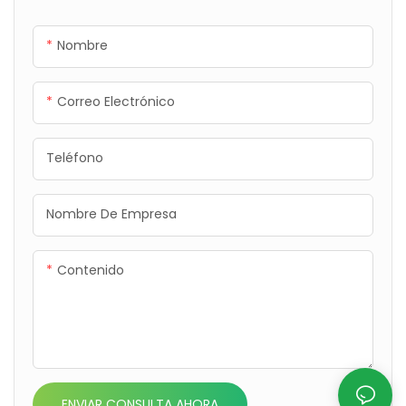
compatibilidad
multiplataforma, control
Nombre
flexible y alto rendimiento,
ayuda a crear productos de
iluminación inteligente
Correo Electrónico
avanzados con mayor valor
de mercado.
Teléfono
Nombre De Empresa
Contenido
ENVIAR CONSULTA AHORA