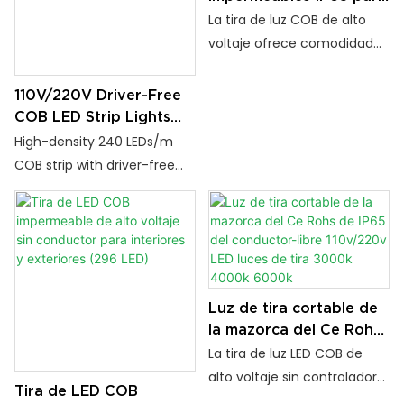
Ideal para distribuidores y
uso en interiores y
La tira de luz COB de alto
proyectos de ingeniería.
exteriores
voltaje ofrece comodidad
plug-and-play y se ilumina
instantáneamente cuando
110V/220V Driver-Free
se conecta a la corriente.
COB LED Strip Lights
Con una clasificación de
240 LEDs/m IP20
High-density 240 LEDs/m
impermeabilidad IP65, es
Waterproof For Home
COB strip with driver-free
Decorations
adecuado para aplicaciones
design for 110V/220V direct
tanto en interiores como en
power. Flexible, IP20
exteriores. Disponible en
waterproof, and 3 color
opciones de 110 V o 220 V, lo
temps (3000K-6000K).
que lo hace ideal para uso
CE/RoHS certified. Perfect
global
for home commercial
Luz de tira cortable de
lighting
la mazorca del Ce Rohs
de IP65 del conductor-
La tira de luz LED COB de
libre 110v/220v LED
alto voltaje sin controlador
Tira de LED COB
luces de tira 3000k
está diseñada para