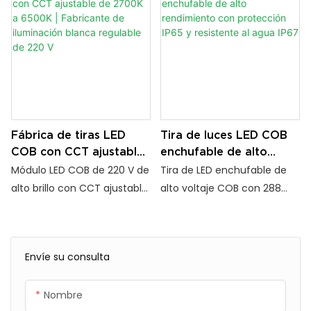
protección contra el agua
resistencia al agua IP65. Alto
IP65/IP67 y estabilidad a
brillo y fácil instalación para
larga distancia de 110/220 V.
uso tanto en interiores
Disponible en varios
como en exteriores.
tamaños y colores
personalizables para
aplicaciones versátiles.
Fábrica de tiras LED
Tira de luces LED COB
COB con CCT ajustable
enchufable de alto
de 2700K a 6500K |
rendimiento con
Módulo LED COB de 220 V de
Tira de LED enchufable de
Fabricante de
protección IP65 y
alto brillo con CCT ajustable
alto voltaje COB con 288
iluminación blanca
resistente al agua IP67
2700K–6500K para
LED/m, diseño resistente al
regulable de 220 V
proyectos de iluminación
agua IP65 y vida útil de
OEM.
50.000 horas, ideal para
Envíe su consulta
decoración de alta gama e
iluminación exterior.
Nombre