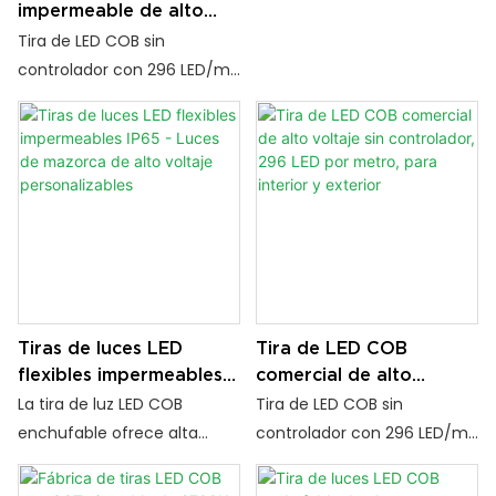
impermeable de alto
4000k 6000k
instalaciones de larga
voltaje sin conductor
Tira de LED COB sin
distancia, salida de alto brillo
para interiores y
controlador con 296 LED/m,
y rendimiento ecológico.
exteriores (296 LED)
entrada de alto voltaje (110
Alimentado directamente
V/220 V) y clasificación de
por 110 V/220 V sin un
resistencia al agua IP65. Alto
controlador externo,
brillo y fácil instalación para
simplifica la instalación y
uso tanto en interiores
reduce los costes de
como en exteriores.
mantenimiento.
Tiras de luces LED
Tira de LED COB
flexibles impermeables
comercial de alto
IP65 - Luces de
voltaje sin controlador,
La tira de luz LED COB
Tira de LED COB sin
mazorca de alto voltaje
296 LED por metro,
enchufable ofrece alta
controlador con 296 LED/m,
personalizables
para interior y exterior
luminosidad, iluminación sin
entrada de alto voltaje (110
puntos con difusión de PVC,
V/220 V) y clasificación de