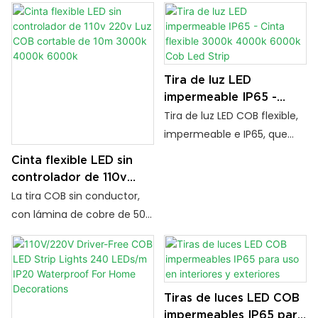
Tira de luz LED
impermeable IP65 -
Cinta flexible 3000k
Tira de luz LED COB flexible,
4000k 6000k Cob Led
impermeable e IP65, que
Strip
ofrece una iluminación
Cinta flexible LED sin
uniforme en 3000K, 4000K y
controlador de 110v
6000K. Ideal para
220v Luz COB cortable
La tira COB sin conductor,
iluminación de acento en
de 10m 3000k 4000k
con lámina de cobre de 50
interiores o semiexteriores
6000k
μm y chips San'an de gran
con un rendimiento estable
tamaño, ofrece mayor brillo,
y listo para usar.
mejor disipación del calor,
ahorro de energía y un
Tiras de luces LED COB
rendimiento duradero 24/7.
impermeables IP65 para