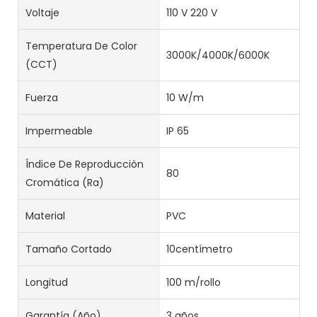
Voltaje
110 V 220 V
Temperatura De Color
3000K/4000K/6000K
(CCT)
Fuerza
10 W/m
Impermeable
IP 65
Índice De Reproducción
80
Cromática (Ra)
Material
PVC
Tamaño Cortado
10centímetro
Longitud
100 m/rollo
Garantía (año)
3 años