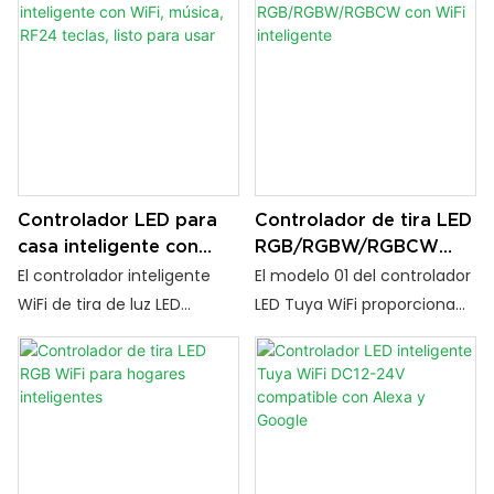
Controlador LED para
Controlador de tira LED
casa inteligente con
RGB/RGBW/RGBCW
WiFi, música, RF24
con WiFi inteligente
El controlador inteligente
El modelo 01 del controlador
teclas, listo para usar
WiFi de tira de luz LED
LED Tuya WiFi proporciona
admite entrada DC5–24 V,
un control perfecto de la
múltiples opciones de salida,
iluminación del hogar
control remoto Tuya WiFi +
inteligente sin un control
RF, sincronización de
remoto. Compatible con
música, funciones de
Alexa, Google Home y Tuya
temporizador y rendimiento
Smart Life, admite tiras LED