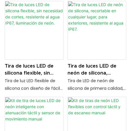
Tira de luces LED de
Tira de luces LED de
silicona flexible, sin
neón de silicona,
necesidad de cortes,
recortable en cualquier
Tira de luz LED flexible de
Tira de LED de neón de
resistente al agua IP67,
lugar, para exteriores,
silicona con diseño de fácil
silicona de primera calidad,
iluminación de neón.
resistente al agua IP67.
corte. Resistente a los rayos
recortable para una
UV, impermeable (IP67) y no
instalación precisa.
amarillea. Ideal para
Resistente a la humedad,
iluminación personalizada,
anticorrosión y de gran
señalización y aplicaciones
durabilidad, es una solución