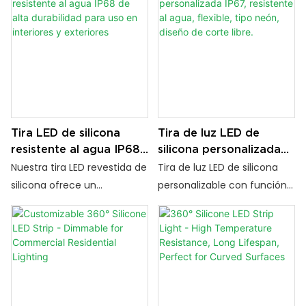
alimentación de 24 V, 110 V o
intemperie de -50 °C a 150
220 V. Proporciona una
°C, impermeabilidad
iluminación estable de alto
IP67/IP68, alta durabilidad,
brillo para uso en interiores y
control inteligente y
exteriores, perfecta para
materiales ecológicos: ideal
proyectos de iluminación
para una iluminación interior
arquitectónica, paisajística y
y exterior confiable.
Tira LED de silicona
Tira de luz LED de
comercial.
resistente al agua IP68
silicona personalizada
de alta durabilidad para
IP67, resistente al agua,
Nuestra tira LED revestida de
Tira de luz LED de silicona
uso en interiores y
flexible, tipo neón,
silicona ofrece un
personalizable con función
exteriores
diseño de corte libre.
rendimiento impermeable
de corte libre. Alto índice de
fiable (IP68), colores
reproducción cromática
vibrantes y un brillo estable.
(CRI), flexible, resistente al
Compatible con 24 V / 110 V
amarilleamiento, ideal para
/ 220 V, es flexible,
iluminación arquitectónica,
recortable e ideal para
señalización y proyectos LED