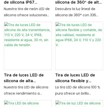
de silicona IP67
silicona de 360° de alto
resistente a los rayos
brillo para decoración
Nuestra tira de neón LED de
Descubra la luz lineal de
UV de alto rendimiento
de interiores
silicona ofrece soluciones
silicona de 360° con 336
de 12 V/24 V
de iluminación flexibles,
LED/m para una iluminación
impermeables y resistentes
uniforme. Flexible, duradera
a los rayos UV. Disponible en
e ideal para la decoración
varios tamaños, voltajes y
de interiores en hogares,
opciones de emisión para
hoteles y tiendas.
proyectos tanto en
interiores como en
exteriores.
Tira de luces LED de
Tira de luces LED de
silicona de alta
silicona flexible y
transmitancia, 110 V, 220
cortable, de alta
Nuestra tira LED de silicona
La tira LED de silicona 100 %
V, 24 V, IP68, resistente
calidad, resistente al
ofrece rendimiento a
pura ofrece un brillo
al agua, 30 m, sin caída
agua IP68, 24 V, 110 V y
prueba de agua IP68, diseño
constante de larga
de tensión.
220 V.
flexible y cortable, y admite
duración, resistencia a la