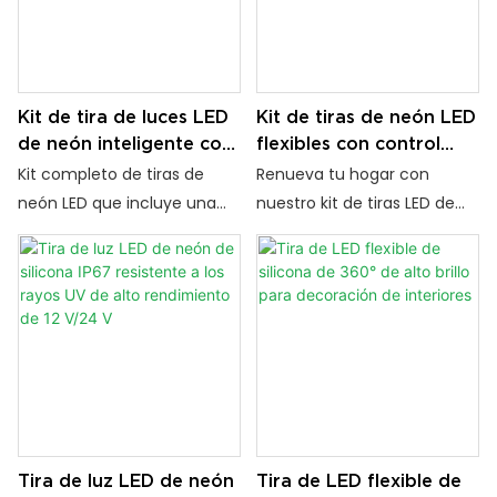
de tiras LED para exteriores.
de iluminación decorativa
para interiores y exteriores.
Kit de tira de luces LED
Kit de tiras de neón LED
de neón inteligente con
flexibles con control
atenuación táctil y
táctil y de escaneo
Kit completo de tiras de
Renueva tu hogar con
sensor de movimiento
manual
neón LED que incluye una
nuestro kit de tiras LED de
manual
fuente de alimentación, un
silicona 5 en 1. Con brillo
sensor inteligente, 5 tiras de
personalizable, controles
silicona y clips de montaje.
táctiles y de escaneo
Control táctil de atenuación
manual, iluminación sin
y escaneo manual. Voltaje
parpadeos y fácil
de 24 V, ideal para
instalación, es perfecto para
iluminación de gabinetes e
armarios, roperos y más.
interiores.
Tira de luz LED de neón
Tira de LED flexible de