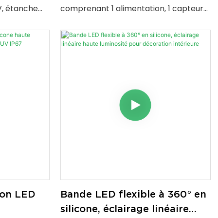
mouvement de la main
V, étanche
comprenant 1 alimentation, 1 capteur
l pour
intelligent, 5 bandes LED en silicone et
a signalétique
des clips de fixation. Variation tactile et
ures.
contrôle par balayage de la main,
basse tension 24 V, idéal pour
l'éclairage de meubles et d'intérieurs.
éon LED
Bande LED flexible à 360° en
silicone, éclairage linéaire