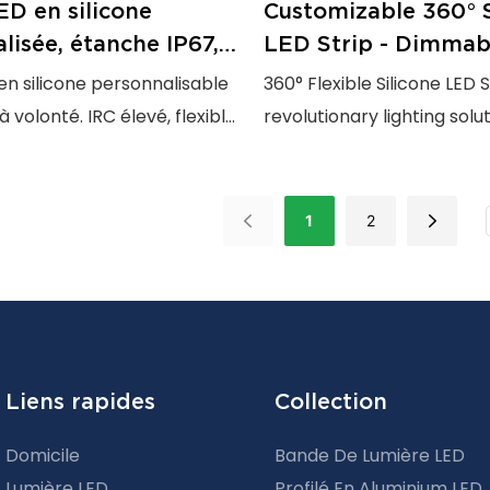
D en silicone
Customizable 360° S
lisée, étanche IP67,
LED Strip - Dimmab
 type néon, sans
Commercial <0000
n silicone personnalisable
360° Flexible Silicone LED S
.
Residential Lightin
 volonté. IRC élevé, flexible,
revolutionary lighting solu
sement, idéale pour
for both indoor use. Featu
architectural, la signalétique
sided high brightness with
ts LED créatifs.
70% high light transmission,
1
2
silicone material allows fo
bending and 360° wrapping
perfect for curved surface
installations, and architect
Liens rapides
Collection
Domicile
Bande De Lumière LED
Lumière LED
Profilé En Aluminium LED