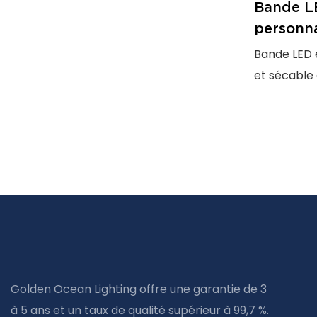
Bande LE
personna
flexible,
Bande LED e
découpe
et sécable à
anti-jaunis
l'éclairage 
et les proje
Golden Ocean Lighting offre une garantie de 3
à 5 ans et un taux de qualité supérieur à 99,7 %.