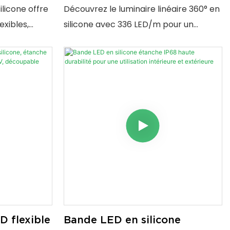
4V
haute luminosité pour
licone offre
Découvrez le luminaire linéaire 360° en
P67
décoration intérieure
exibles,
silicone avec 336 LED/m pour un
ux UV.
éclairage homogène. Flexible, durable
les, tensions
et idéal pour la décoration intérieure
 les projets
des maisons, hôtels et commerces.
D flexible
Bande LED en silicone