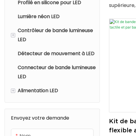
Profilé en silicone pour LED
supérieure,
installation
Lumière néon LED
l'humidité e
Contrôleur de bande lumineuse
solution d'
+
LED
aussi bien à
pour la déc
Détecteur de mouvement à LED
Télécommande
Connecteur de bande lumineuse
Contrôleur intelligent
LED
Bluetooth
+
Alimentation LED
Contrôleur intelligent Wi-Fi
Contrôleur intelligent Zigbee
Alimentation pour bande
lumineuse
Envoyez votre demande
Contrôleur intelligent Matter
Kit de 
Alimentation pour éclairage
flexibl
Nom