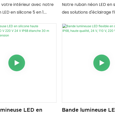
et par balayage
performance 12V/2
votre intérieur avec notre
Notre ruban néon LED en si
résistante aux UV I
 LED en silicone 5 en 1.
des solutions d'éclairage fl
luminosité réglable, ses
étanches et résistantes a
tactiles et par balayage,
Disponible en plusieurs tail
ge sans scintillement et sa
et options d'émission pour
stallation, il est idéal pour les
intérieurs et extérieurs.
es armoires et bien plus
umineuse LED en
Bande lumineuse LE