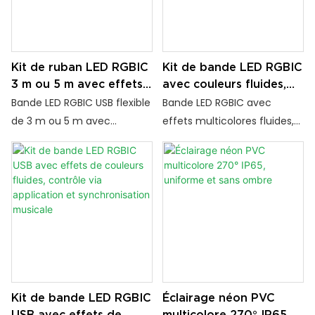
Kit de ruban LED RGBIC
Kit de bande LED RGBIC
3 m ou 5 m avec effets
avec couleurs fluides,
de mouvement,
contrôle via application,
Bande LED RGBIC USB flexible
Bande LED RGBIC avec
synchronisation
alimentation USB, pour
de 3 m ou 5 m avec
effets multicolores fluides,
musicale et fonction
TV, chambre ou jeux
application de contrôle,
mode musique et
minuterie
vidéo
télécommande et
ambiances
minuterie. Synchronisez les
personnalisables.
lumières avec la musique et
Alimentation USB pour une
créez une ambiance
installation facile. Éclairage
dynamique pour votre
d'ambiance idéal pour la
maison, votre espace de jeu
chambre, le bureau, la
ou vos espaces de
télévision et la décoration
divertissement.
de fêtes.
Kit de bande LED RGBIC
Éclairage néon PVC
USB avec effets de
multicolore 270° IP65,