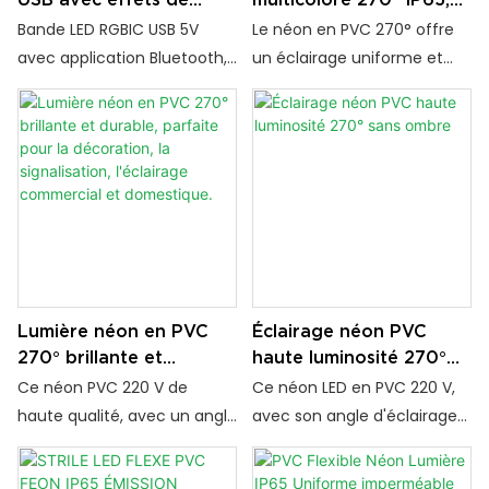
couleurs fluides,
uniforme et sans ombre
Bande LED RGBIC USB 5V
Le néon en PVC 270° offre
contrôle via application
avec application Bluetooth,
un éclairage uniforme et
et synchronisation
télécommande et
sans ombre grâce à ses LED
musicale
interrupteur. Profitez de la
haute luminosité et son
synchronisation musicale,
boîtier en PVC durable.
des réglages de minuterie
Disponible en plusieurs
et des effets multicolores.
couleurs et étanche IP65, il
Idéale pour le rétroéclairage
est idéal pour les
TV, une salle de jeux et la
applications architecturales,
décoration intérieure.
de signalisation et
d'éclairage d'ambiance.
Lumière néon en PVC
Éclairage néon PVC
270° brillante et
haute luminosité 270°
durable, parfaite pour la
sans ombre
Ce néon PVC 220 V de
Ce néon LED en PVC 220 V,
décoration, la
haute qualité, avec un angle
avec son angle d'éclairage
signalisation, l'éclairage
d'éclairage de 270°, garantit
de 270°, offre une lumière
commercial et
une lumière vive et
vive et uniforme. Son boîtier
domestique.