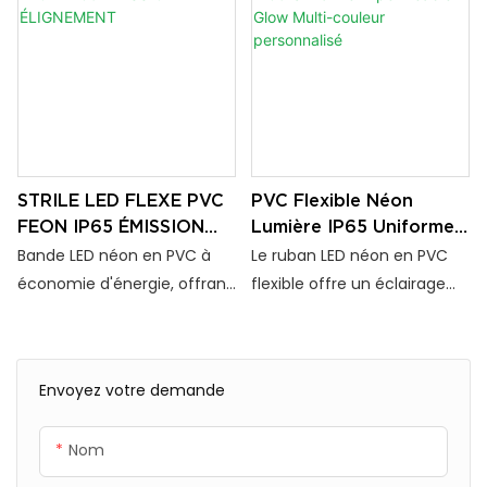
uniforme. Étanche, durable
en PVC résistant est
et flexible, il convient
étanche (IP65) et facile à
parfaitement à la
découper et à installer. Idéal
signalétique, à la décoration
pour la signalétique, la
et aux solutions d'éclairage
décoration et l'éclairage
architectural.
commercial.
STRILE LED FLEXE PVC
PVC Flexible Néon
FEON IP65 ÉMISSION
Lumière IP65 Uniforme
ÉLIGNEMENT
imperméable Glow
Bande LED néon en PVC à
Le ruban LED néon en PVC
Multi-couleur
économie d'énergie, offrant
flexible offre un éclairage
personnalisé
une excellente résistance à
latéral uniforme, une
la chaleur et un rendu des
protection contre l'eau IP65
couleurs stable. Facile à
et des performances
Envoyez votre demande
installer, sa surface lisse et
stables de -20 °C à 45 °C.
sa structure flexible la
Léger, sécable et économe
Nom
rendent idéale pour la
en énergie, il est idéal pour
décoration commerciale,
les projets d'éclairage