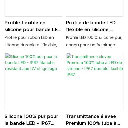
extérieurs.
extérieurs.
Profilé flexible en
Profilé de bande LED
silicone pour bande LED
flexible en silicone,
encastrée, durable et
étanche IP67, pour
Profilé pour ruban LED en
Profilé LED 100 % silicone pur,
pliable, étanche et néon
éclairage intérieur et
silicone durable et flexible,
conçu pour un éclairage
extérieur
encastré et étanche IP67.
uniforme, une longue durée
Diffuseur opale pour un
de vie et une protection
éclairage néon flexible et
fiable des rubans LED.
homogène, idéal pour
l'architecture.
Silicone 100% pur pour
Transmittance élevée
la bande LED - IP67
Premium 100% tube à