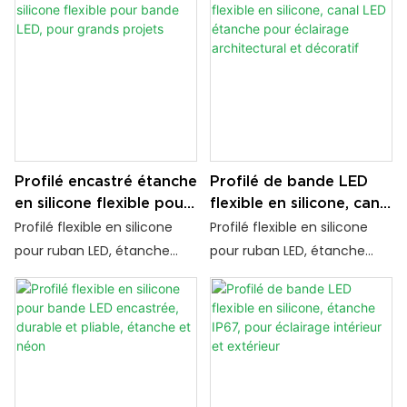
Profilé encastré étanche
Profilé de bande LED
en silicone flexible pour
flexible en silicone, canal
bande LED, pour grands
LED étanche pour
Profilé flexible en silicone
Profilé flexible en silicone
projets
éclairage architectural
pour ruban LED, étanche
pour ruban LED, étanche
et décoratif
IP67 et doté d'un diffuseur
IP67 et doté d'un diffuseur
opale pour une lumière
opale pour un éclairage
douce et uniforme.
doux et uniforme.
Découpable et facile à
Découpable et facile à
installer, il est idéal pour les
installer, il est idéal pour les
projets intérieurs et
projets intérieurs et