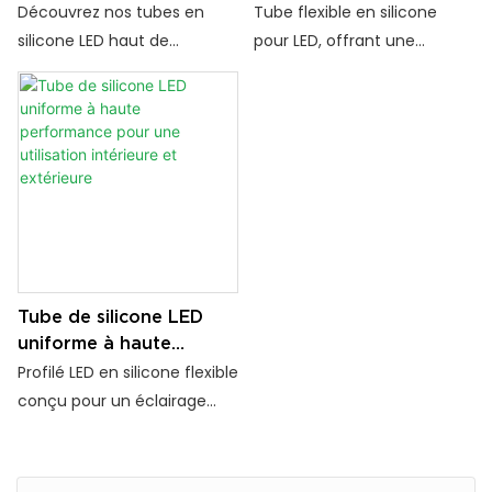
étanche résistant aux
LED de silicone - IP67
Découvrez nos tubes en
Tube flexible en silicone
UV et ignifuge
durable flexible IP67
silicone LED haut de
pour LED, offrant une
gamme, fabriqués à partir
transmittance lumineuse
de silicone 100 % pur, offrant
élevée, une diffusion
une protection durable, une
homogène et une
grande flexibilité et des
excellente résistance à la
performances élevées pour
flexion, idéal pour les projets
les installations de rubans
d'éclairage linéaire.
LED.
Tube de silicone LED
uniforme à haute
performance pour une
Profilé LED en silicone flexible
utilisation intérieure et
conçu pour un éclairage
extérieure
linéaire net, offrant une
diffusion uniforme, une
installation facile et une