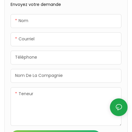
Envoyez votre demande
protection fiable pour les
projets intérieurs et
Nom
extérieurs.
Courriel
Téléphone
Nom De La Compagnie
Teneur