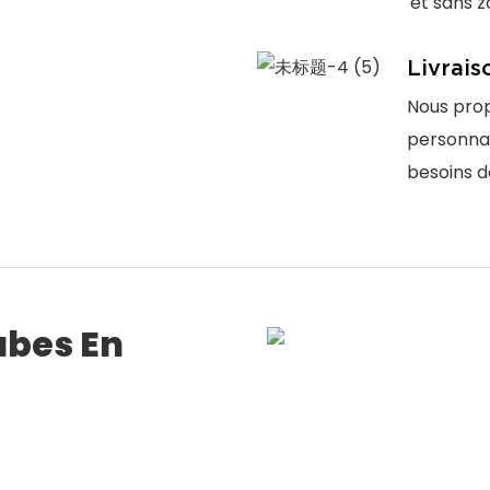
et sans 
Livrais
Nous prop
personnal
besoins d
ubes En