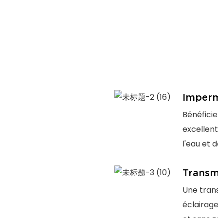
Imperm
Bénéficie
excellen
l'eau et d
Transm
Une trans
éclairag