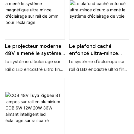
solution idéale pour les
n'importe quel espace. Il est
rénovations de maison et
conçu pour être
de projet. Que ce soit pour
discrètement intégré au
des espaces résidentiels,
plafond, offrant ainsi un
commerciaux ou de
aspect homogène et épuré.
bureaux haut de gamme, il
Ce système est parfait pour
Le projecteur moderne
Le plafond caché
ajoute une touche
créer un éclairage ambiant
48V a mené le système
enfoncé ultra-mince
d'élégance et de chaleur à
dans des environnements
magnétique ultra mince
d'euro a mené le
Le système d'éclairage sur
Le système d'éclairage sur
n'importe quel
résidentiels, commerciaux
d'éclairage sur rail de
système d'éclairage de
rail à LED encastré ultra fin
rail à LED encastré ultra fin
environnement.
ou de bureau
6mm pour l'éclairage
voie
au plafond caché Euro est
au plafond caché Euro est
une solution d'éclairage
une solution d'éclairage
élégante et moderne pour
élégante et moderne pour
n'importe quel espace. Il est
n'importe quel espace. Il est
conçu pour être
conçu pour être
discrètement intégré au
discrètement intégré au
plafond, offrant ainsi un
plafond, offrant ainsi un
aspect homogène et épuré.
aspect homogène et épuré.