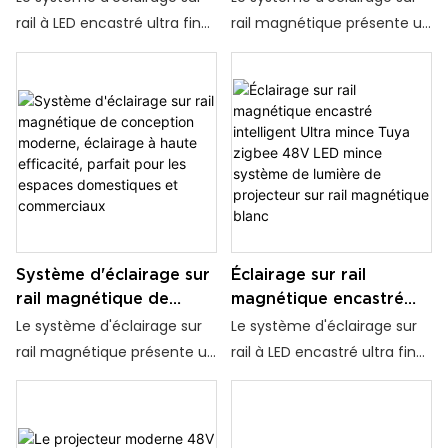
éclairage sur Rail
Surface, 4 méthodes
rail à LED encastré ultra fin
rail magnétique présente un
magnétique pour
d'installation, DC 48V,
au plafond caché Euro est
design élégant et moderne
l'éclairage domestique,
pour projet
une solution d'éclairage
qui allie efficacité et
vente en gros
élégante et moderne pour
esthétique, ce qui en fait la
n'importe quel espace. Il est
solution idéale pour les
conçu pour être
rénovations de maison et
discrètement intégré au
de projet. Que ce soit pour
plafond, offrant ainsi un
des espaces résidentiels,
aspect homogène et épuré.
commerciaux ou de
Ce système est parfait pour
bureaux haut de gamme, il
Système d'éclairage sur
Éclairage sur rail
créer un éclairage ambiant
ajoute une touche
rail magnétique de
magnétique encastré
dans des environnements
d'élégance et de chaleur à
conception moderne,
intelligent Ultra mince
Le système d'éclairage sur
Le système d'éclairage sur
résidentiels, commerciaux
n'importe quel
éclairage à haute
Tuya zigbee 48V LED
rail magnétique présente un
rail à LED encastré ultra fin
ou de bureau
environnement.
efficacité, parfait pour
mince système de
design élégant et moderne
au plafond caché Euro est
les espaces
lumière de projecteur
qui allie efficacité et
une solution d'éclairage
domestiques et
sur rail magnétique
esthétique, ce qui en fait la
élégante et moderne pour
commerciaux
blanc