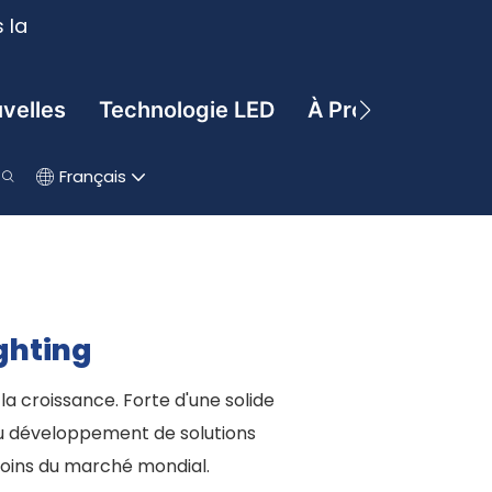
 la
velles
Technologie LED
À Propos De
C
Français
ghting
a croissance. Forte d'une solide
au développement de solutions
soins du marché mondial.