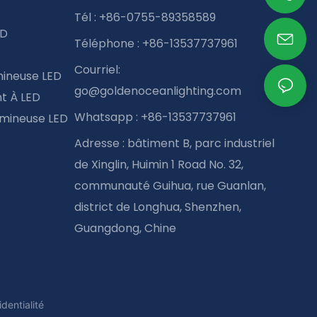
Tél : +86-0755-89358589
ED
Téléphone : +86-13537737961
Courriel:
mineuse LED
go@goldenoceanlighting.com
t À LED
Whatsapp : +86-13537737961
mineuse LED
Adresse : bâtiment B, parc industriel
de Xinglin, Huimin 1 Road No. 32,
communauté Guihua, rue Guanlan,
district de Longhua, Shenzhen,
Guangdong, Chine
identialité