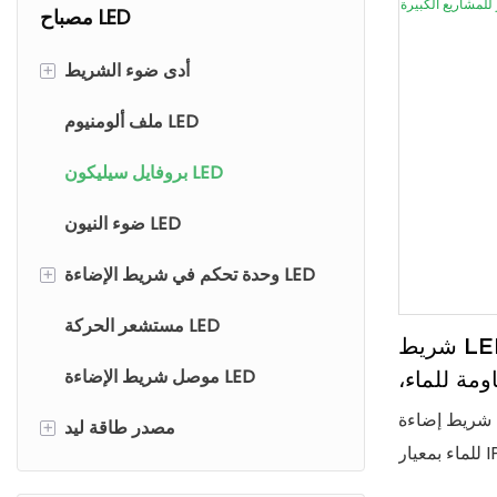
مصباح LED
أدى ضوء الشريط
+
ملف ألومنيوم LED
ضوء شريطي LED COB
بروفايل سيليكون LED
شريط إضاءة LED SMD
شريط إضاءة LED من السيليكون
ضوء النيون LED
وحدة تحكم في شريط الإضاءة LED
شريط إضاءة LED خارجي لجدران
+
الإضاءة
مستشعر الحركة LED
جهاز التحكم عن بعد
شريط LED من السيليكون القابل
موصل شريط الإضاءة LED
وحدة تحكم ذكية تعمل بالبلوتوث
اومة للماء،
ع الكبيرة
شريط إضاءة LED مرن من السيليكون، مقاوم
وحدة تحكم ذكية واي فاي
مصدر طاقة ليد
+
للماء بمعيار IP67، مزود بموزع ضوء أوبال
وحدة التحكم الذكية زيجبي
قطاع إمدادات الطاقة الخفيفة
بل للقص، سهل