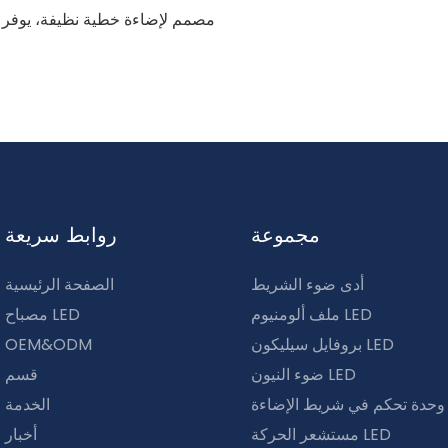
مصمم لإضاءة خطية نظيفة، يوفر انت
وسهولة في التركيب وحماية موث
الداخلية والخارجية.
مجموعة
روابط سريعة
أدى ضوء الشريط
الصفحة الرئيسية
ملف ألومنيوم LED
مصباح LED
بروفايل سيليكون LED
OEM&ODM
ضوء النيون LED
قسم
LE
الخدمة
مستشعر الحركة LED
أخبار