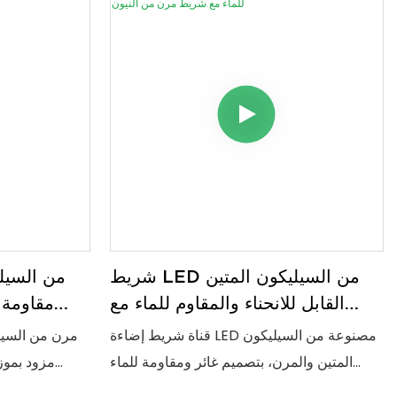
شريط LED من السيليكون المتين
القابل للانحناء والمقاوم للماء مع
شريط مرن من النيون
قناة شريط إضاءة LED مصنوعة من السيليكون
المتين والمرن، بتصميم غائر ومقاومة للماء
بمعيار IP67. يوفر موزع الضوء أوبال إضاءة نيون
لإضاءة ن