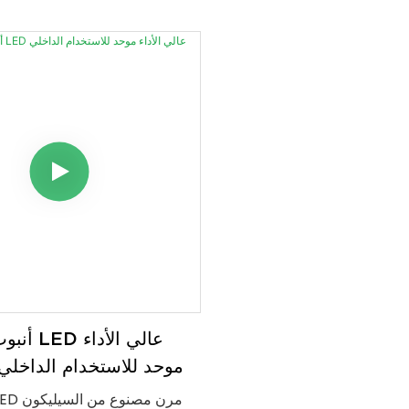
 حماية متينة ومرونة وأداءً عاليًا
افتراضي طويل، وحماية موثوقة ل
لتركيبات شرائط LED.
أنبوب سيل
موحد للاستخدام الداخلي