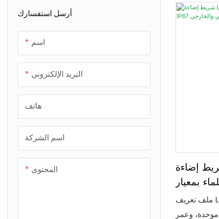
أرسل استفسارك
وحدة التحكم الذكية من ماتر
خزانة مصدر الطاقة الخفيفة
اسم
البريد الإلكتروني
هاتف
اسم الشركة
 إضاءة LED مرن من
المحتوى
 بمعيار IP67
 والخارجي
ملف تعريف LED مصنوع من السيليكون النقي
اءة موحدة، وعمر