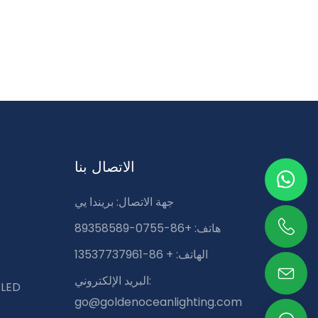
الاتصال بنا
جهة الاتصال: بريندا يي
هاتف: +86-0755-89358589
الهاتف: + 86-13537737961
البريد الإلكتروني:
وحدة تحكم في شريط الإضاءة D
go@goldenoceanlighting.com