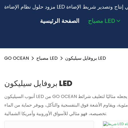
مصباح LED
الصفحة الرئيسية
بروفايل سيليكون LED
مصباح LED
GO OCEAN
بروفايل سيليكون LED
أنبوب السيليكون LED من GO OCEAN يتميز بمرونة القطع الحر والانحناء بزاوية 360 درجة، مما يجعله مثاليًا لتغليف شرائط LED والتصميم الإبداعي. مصنوع من سيليكون متين وغير سام، يتحمل درجات
-40 و200 درجة مئوية، ويقاوم الأشعة فوق البنفسجية والتآكل، ويوفر حماية من الماء IP67. بفضل نفاذية الضوء بنسبة 95%، ومقاومته للهب، وشهاداته البيئية، وسرعة توصيله، وسهولة
تخصيصه، فهو مثالي للأسواق الأوروبية وأمريكا الشمالية.