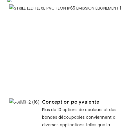
R
a
i
R
UV
d
4
c
c
é
sa
se
Conception polyvalente
Plus de 10 options de couleurs et des
bandes découpables conviennent à
diverses applications telles que la