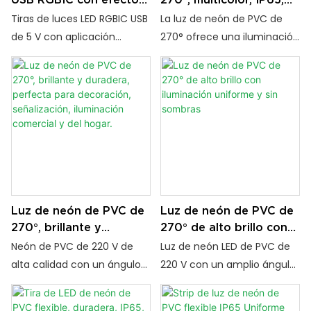
de color fluidos, control
iluminación uniforme sin
Tiras de luces LED RGBIC USB
La luz de neón de PVC de
por aplicación y
sombras
de 5 V con aplicación
270° ofrece una iluminación
sincronización con la
Bluetooth, control remoto e
uniforme y sin sombras
música.
interruptor. Disfruta de
gracias a sus LED de alto
sincronización con música,
brillo y su resistente carcasa
temporizador y efectos
de PVC. Disponible en varios
multicolor. Ideales para
colores y con certificación
retroiluminación de TV, salas
IP65 de impermeabilidad, es
de juegos y decoración del
ideal para aplicaciones
hogar.
arquitectónicas, de
señalización e iluminación
Luz de neón de PVC de
Luz de neón de PVC de
ambiental.
270°, brillante y
270° de alto brillo con
duradera, perfecta para
iluminación uniforme y
Neón de PVC de 220 V de
Luz de neón LED de PVC de
decoración,
sin sombras
alta calidad con un ángulo
220 V con un amplio ángulo
señalización, iluminación
de iluminación de 270° que
de iluminación de 270° que
comercial y del hogar.
garantiza una luz brillante y
proporciona una luz brillante