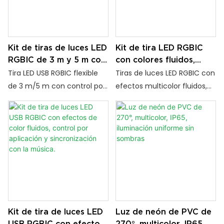
Kit de tiras de luces LED
Kit de tira LED RGBIC
RGBIC de 3 m y 5 m con
con colores fluidos,
efectos de flujo,
control por aplicación,
Tira LED USB RGBIC flexible
Tiras de luces LED RGBIC con
sincronización con la
alimentación USB para
de 3 m/5 m con control por
efectos multicolor fluidos,
música y función de
TV, dormitorio y
aplicación, mando a
modo música y escenas
temporizador.
videojuegos.
distancia y función de
personalizables.
temporizador. Sincroniza las
Alimentación USB para una
luces con la música y crea
fácil instalación. Iluminación
un ambiente dinámico para
ambiental perfecta para el
tu hogar, sala de juegos o
dormitorio, el escritorio, la
espacios de
televisión y la decoración de
entretenimiento.
fiestas.
Kit de tira de luces LED
Luz de neón de PVC de
USB RGBIC con efectos
270°, multicolor, IP65,