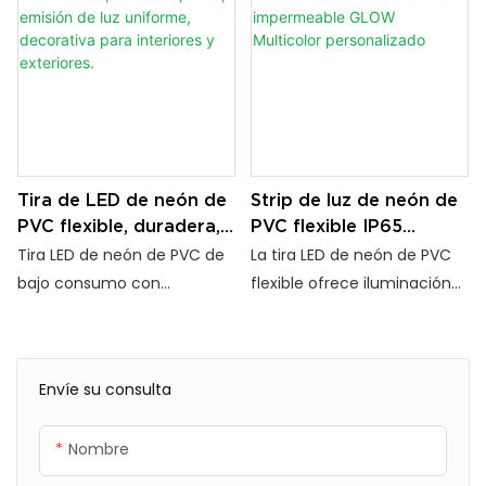
uniforme. Resistente al
y uniforme. Carcasa de PVC
agua, duradero y flexible
resistente, IP65 resistente al
para soluciones de
agua, fácil de cortar e
señalización, decoración e
instalar. Ideal para
iluminación arquitectónica.
señalización, decoración e
iluminación comercial.
Tira de LED de neón de
Strip de luz de neón de
PVC flexible, duradera,
PVC flexible IP65
IP65, emisión de luz
Uniforme impermeable
Tira LED de neón de PVC de
La tira LED de neón de PVC
uniforme, decorativa
GLOW Multicolor
bajo consumo con
flexible ofrece iluminación
para interiores y
personalizado
excelente resistencia al
lateral uniforme, protección
exteriores.
calor y una salida de color
IP65 contra el agua y un
estable. Fácil instalación,
rendimiento estable de -20
Envíe su consulta
superficie lisa y estructura
°C a 45 °C. Ligera, cortable y
flexible, ideal para
de bajo consumo, ideal para
Nombre
decoración comercial,
proyectos de iluminación
viviendas y publicidad
decorativa en interiores y