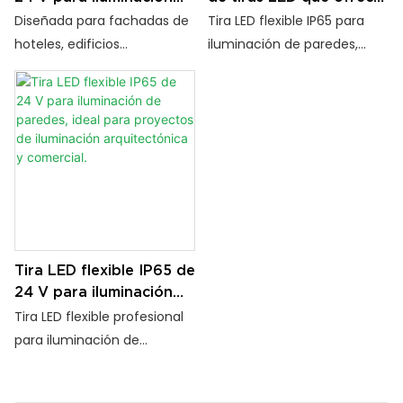
de paredes, ideal para
soluciones de
Diseñada para fachadas de
Tira LED flexible IP65 para
proyectos de
iluminación flexible para
hoteles, edificios
iluminación de paredes,
iluminación
bañadores de pared en
comerciales y proyectos de
ideal para proyectos de
arquitectónica,
proyectos globales.
iluminación paisajística, esta
iluminación arquitectónica y
comercial y exterior.
tira LED flexible para
comercial. Con voltaje
iluminación de paredes
seguro de 24 V, diseño
proporciona efectos de
flexible de 180°, CRI+ 90 y
iluminación uniformes con
encapsulado de PU
tecnología One Lamp One
resistente a los rayos UV,
Cut, flexibilidad de 180° y
ofrece un rendimiento
durabilidad de larga
fiable en exteriores para
Tira LED flexible IP65 de
duración para contratistas
hoteles, edificios y
24 V para iluminación
de iluminación
paisajismo.
de paredes, ideal para
Tira LED flexible profesional
profesionales.
proyectos de
para iluminación de
iluminación
fachadas de hoteles,
arquitectónica y
edificios comerciales y
comercial.