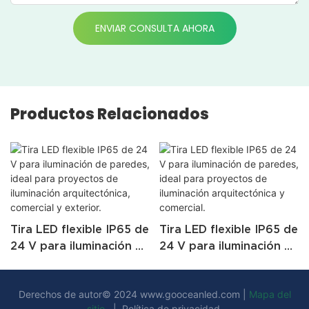
ENVIAR CONSULTA AHORA
Productos Relacionados
Tira LED flexible IP65 de
Tira LED flexible IP65 de
24 V para iluminación de
24 V para iluminación de
paredes, ideal para
paredes, ideal para
proyectos de
proyectos de
Derechos de autor© 2024
www.gooceanled.com
|
Mapa del
iluminación
iluminación
sitio
|
Política de privacidad