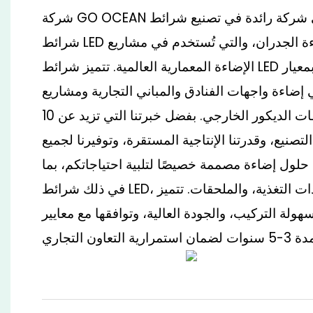
شركة GO OCEAN هي شركة رائدة في تصنيع شرائط LED، متخصصة في
شرائط LED المرنة المخصصة لإضاءة الجدران، والتي تُستخدم في مشاريع
الإضاءة المعمارية العالمية. تتميز شرائط LED المقاومة للماء بمعيار IP65 لدينا
 إضاءة واجهات الفنادق والمباني التجارية ومشاريع
تنسيق الحدائق وتطبيقات الديكور الخارجي. بفضل خبرتنا التي تزيد عن 10
صنيع، وقدرتنا الإنتاجية المستقرة، وتوفيرنا لجميع
 حلول إضاءة مصممة خصيصًا لتلبية احتياجاتكم، بما
في ذلك شرائط LED، وقطاعات الألمنيوم، ووحدات التغذية، والملحقات. تتميز
هولة التركيب، والجودة العالية، وتوافقها مع معايير CE وRoHS،