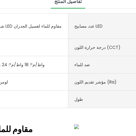
تفاصيل المنتج
عدد مصابيح LED
شريط إضاءة LED مقاوم للماء لغسيل الجدران
درجة حرارة اللون (CCT)
ضد للماء
14 واط/م²؛ 18 واط/م²؛ 24 واط/م²
مؤشر تقديم اللون (Ra)
100 لو
طول
شريط إضاءة LED 