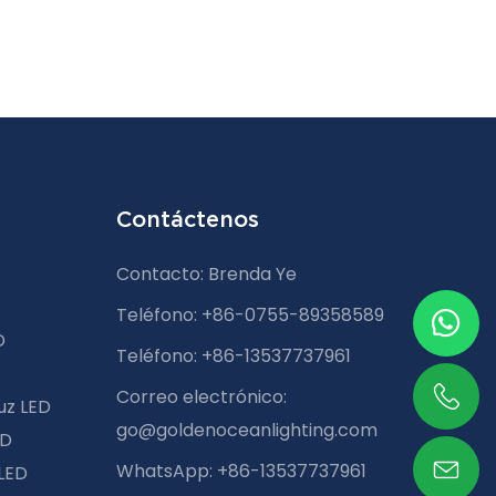
Contáctenos
Contacto: Brenda Ye
Teléfono: +86-0755-89358589
D
Teléfono: +86-13537737961
Correo electrónico:
uz LED
go@goldenoceanlighting.com
ED
WhatsApp: +86-13537737961
 LED