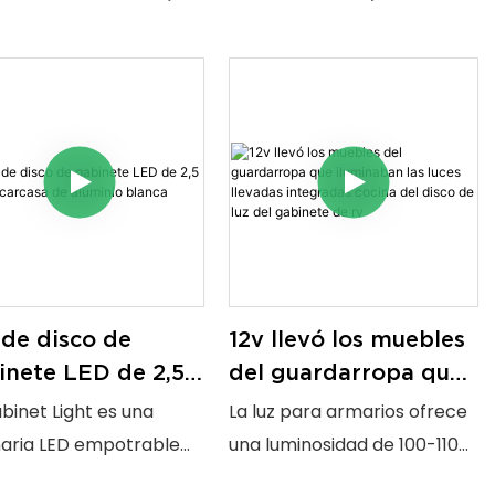
 de disco de
12v llevó los muebles
inete LED de 2,5
del guardarropa que
on carcasa de
iluminaban las luces
binet Light es una
La luz para armarios ofrece
minio blanca
llevadas integradas
naria LED empotrable
una luminosidad de 100-110
cocina del disco de
acta y de alto
lm/W, un ángulo de haz de