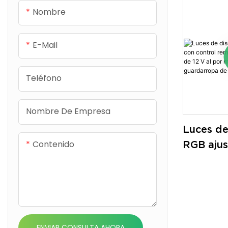
aluminio 6
Nombre
cubierta de
los rayos U
E-Mail
personaliz
instalación 
Teléfono
Nombre De Empresa
Luces de
Contenido
RGB ajus
control 
de gabin
al por m
baño de
de RV
ENVIAR CONSULTA AHORA