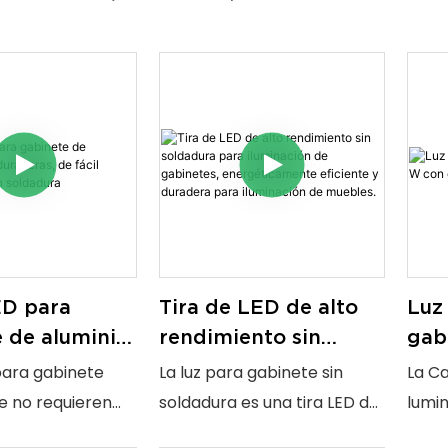
ED para
Tira de LED de alto
Luz
 de aluminio
rendimiento sin
gab
aderas, de
soldadura para
W c
para gabinete
La luz para gabinete sin
La Ca
talación y sin
iluminación de
alu
ue no requieren
soldadura es una tira LED de
lumi
ra
gabinetes,
 fabricadas con
alto rendimiento diseñada
comp