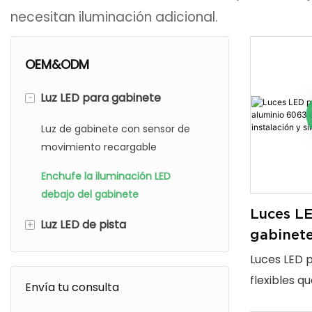
necesitan iluminación adicional.
OEM&ODM
-
Luz LED para gabinete
Luz de gabinete con sensor de
movimiento recargable
Enchufe la iluminación LED
debajo del gabinete
Luces L
+
Luz LED de pista
gabinete
6063 dur
Luz de pista magnética LED
Luces LED 
fácil ins
flexibles q
Luz de riel LED COB
Envía tu consulta
soldadu
soldadura,