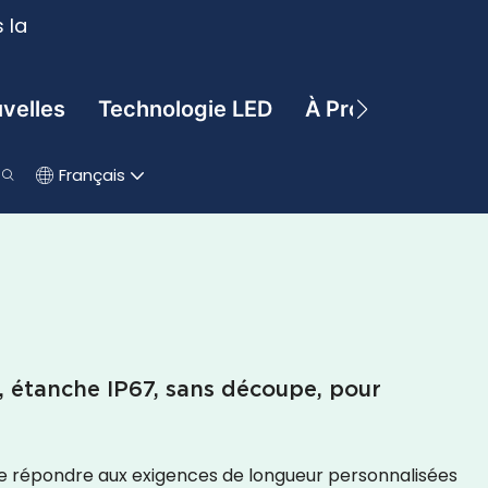
 la
velles
Technologie LED
À Propos De
C
Français
, étanche IP67, sans découpe, pour
e répondre aux exigences de longueur personnalisées