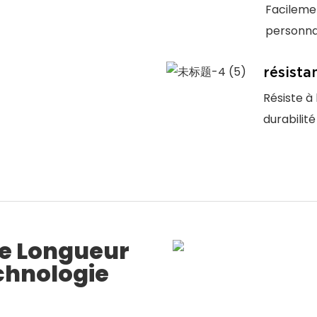
Facilemen
personna
résista
Résiste à 
durabilit
De Longueur
chnologie