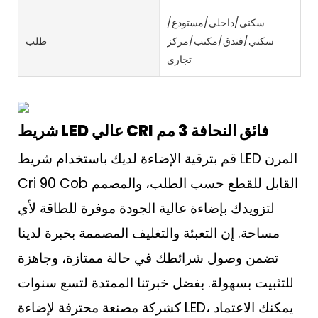
سكني/داخلي/مستودع/
سكني/فندق/مكتب/مركز
طلب
تجاري
شريط LED عالي CRI فائق النحافة 3 مم
قم بترقية الإضاءة لديك باستخدام شريط LED المرن
Cri 90 Cob القابل للقطع حسب الطلب، والمصمم
لتزويدك بإضاءة عالية الجودة موفرة للطاقة لأي
مساحة. إن التعبئة والتغليف المصممة بخبرة لدينا
تضمن وصول شرائطك في حالة ممتازة، وجاهزة
للتثبيت بسهولة. بفضل خبرتنا الممتدة لتسع سنوات
كشركة مصنعة محترفة لإضاءة LED، يمكنك الاعتماد