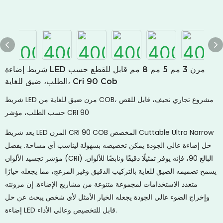
شريط إضاءة LED مرن 3 مم 5 مم 8 مم قابل للقطع حسب
الطلب، ضيق للغاية، Cri 90 Cob
شريط LED مرن ضيق للغاية من COB، مشروع تجاري نحيف، قابل للقص
حسب الطلب، مؤشر CRI 90
يعد شريط LED المرن CRI 90 COB المخصص Cuttable Ultra Narrow
حل إضاءة عالي الجودة يمكن تخصيصه بسهولة ليناسب أي مساحة. بفضل
مؤشر تجسيد الألوان (CRI) البالغ 90، فإنه يوفر تمثيلًا دقيقًا ونابضًا للألوان.
يسمح تصميمه الضيق للغاية بالتركيب الدقيق وغير المزعج، مما يجعله خيارًا
متعدد الاستخدامات لمجموعة متنوعة من مشاريع الإضاءة. إن مرونته
وإخراج الضوء عالي الجودة يجعله الخيار الأمثل لأي شخص يبحث عن حل
إضاءة LED قابل للتخصيص وعالي الأداء.