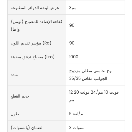
مم3
عرض لوحة الدوائر المطبوعة
كفاءة الإضاءة للمصباح (لومن/
90
واط)
90
مؤشر تقديم اللون (Ra)
1000
مصباح تدفق مضيئة (lm)
لوح نحاسي مطلي مزدوج
مادة
الجوانب مقاس 35/35
12 فولت 10 مم/24 فولت 20
حجم القطع
مم
5 م/لفة
طول
3 سنوات
الضمان (بالسنوات)