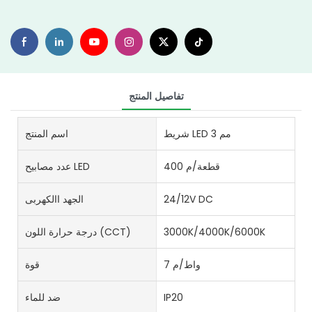
تفاصيل المنتج
شريط LED 3 مم
اسم المنتج
400 قطعة/م
عدد مصابيح LED
24/12V DC
الجهد االكهربى
3000K/4000K/6000K
درجة حرارة اللون (CCT)
7 واط/م
قوة
IP20
ضد للماء