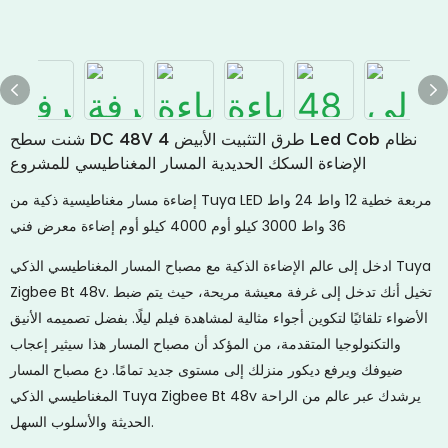
شنت سطح DC 48V 4 طرق التثبيت الأبيض Led Cob نظام
الإضاءة السكك الحديدية المسار المغناطيسي للمشروع
إضاءة مسار مغناطيسية ذكية من Tuya LED مربعة خطية 12 واط 24 واط
36 واط 3000 كيلو أوم 4000 كيلو أوم إضاءة معرض فني
ادخل إلى عالم الإضاءة الذكية مع مصباح المسار المغناطيسي الذكي Tuya
Zigbee Bt 48v. تخيل أنك تدخل إلى غرفة معيشة مريحة، حيث يتم ضبط
الأضواء تلقائيًا لتكوين أجواء مثالية لمشاهدة فيلم ليلًا. بفضل تصميمه الأنيق
والتكنولوجيا المتقدمة، من المؤكد أن مصباح المسار هذا سيثير إعجاب
ضيوفك ويرفع ديكور منزلك إلى مستوى جديد تمامًا. دع مصباح المسار
المغناطيسي الذكي Tuya Zigbee Bt 48v يرشدك عبر عالم من الراحة
الحديثة والأسلوب السهل.