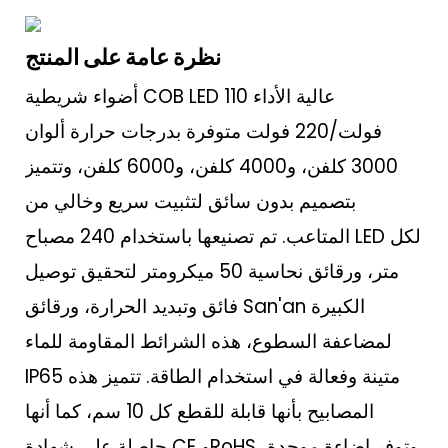
نظرة عامة على المنتج
أضواء شريطية COB LED عالية الأداء 110
فولت/220 فولت متوفرة بدرجات حرارة ألوان
3000 كلفن، و4000 كلفن، و6000 كلفن، وتتميز
بتصميم بدون سائق لتثبيت سريع وخالي من
المتاعب. تم تصنيعها باستخدام 240 مصباح LED لكل
متر، ورقائق نحاسية 50 ميكرومتر لتحقيق توصيل
فائق وتبديد الحرارة، ورقائق San'an الكبيرة
لمضاعفة السطوع، هذه الشرائط المقاومة للماء
IP65 متينة وفعالة في استخدام الطاقة. تتميز هذه
المصابيح بأنها قابلة للقطع كل 10 سم، كما أنها
حاصلة على شهادة CE وRoHS، وتوفر إضاءة موحدة