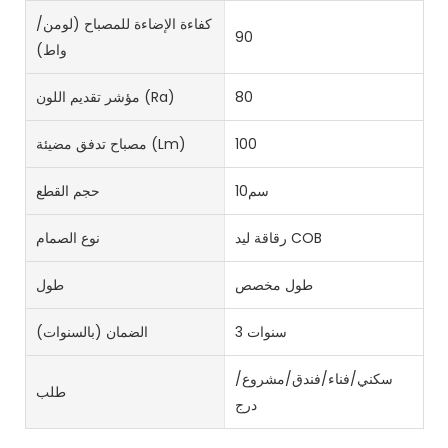
كفاءة الإضاءة للمصباح (لومن/
90
واط)
80
مؤشر تقديم اللون (Ra)
100
مصباح تدفق مضيئة (lm)
سم10
حجم القطع
رقاقة ليد COB
نوع الصمام
طول مخصص
طول
3 سنوات
الضمان (بالسنوات)
سكني/فناء/فندق/مشروع/
طلب
درج