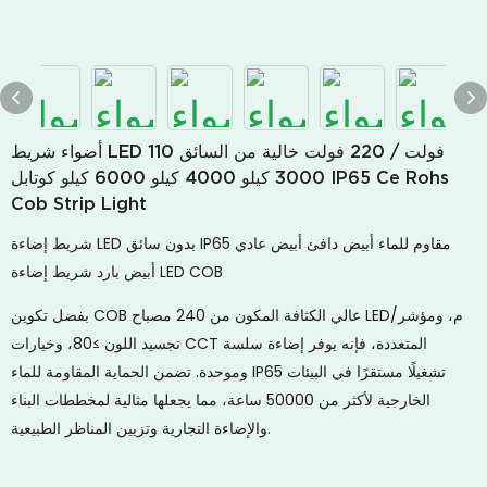
أضواء شريط LED 110 فولت / 220 فولت خالية من السائق
3000 كيلو 4000 كيلو 6000 كيلو كوتابل IP65 Ce Rohs
Cob Strip Light
شريط إضاءة LED بدون سائق IP65 مقاوم للماء أبيض دافئ أبيض عادي
أبيض بارد شريط إضاءة LED COB
بفضل تكوين COB عالي الكثافة المكون من 240 مصباح LED/م، ومؤشر
تجسيد اللون ≥80، وخيارات CCT المتعددة، فإنه يوفر إضاءة سلسة
وموحدة. تضمن الحماية المقاومة للماء IP65 تشغيلًا مستقرًا في البيئات
الخارجية لأكثر من 50000 ساعة، مما يجعلها مثالية لمخططات البناء
والإضاءة التجارية وتزيين المناظر الطبيعية.