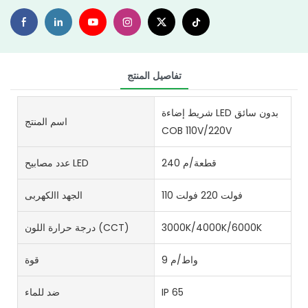
تفاصيل المنتج
شريط إضاءة LED بدون سائق
اسم المنتج
COB 110V/220V
240 قطعة/م
عدد مصابيح LED
110 فولت 220 فولت
الجهد االكهربى
3000K/4000K/6000K
درجة حرارة اللون (CCT)
9 واط/م
قوة
IP 65
ضد للماء