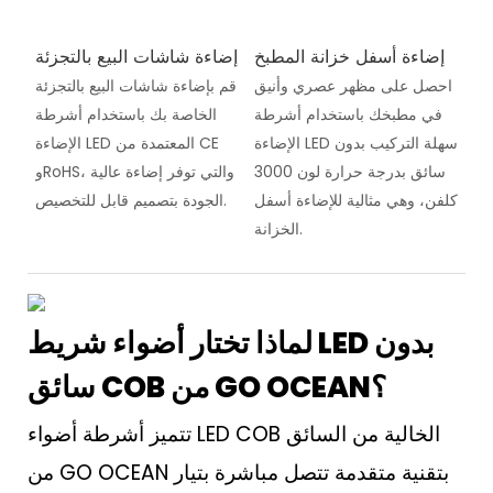
إضاءة أسفل خزانة المطبخ
إضاءة شاشات البيع بالتجزئة
احصل على مظهر عصري وأنيق
قم بإضاءة شاشات البيع بالتجزئة
في مطبخك باستخدام أشرطة
الخاصة بك باستخدام أشرطة
الإضاءة LED سهلة التركيب بدون
الإضاءة LED المعتمدة من CE
سائق بدرجة حرارة لون 3000
وRoHS، والتي توفر إضاءة عالية
كلفن، وهي مثالية للإضاءة أسفل
الجودة بتصميم قابل للتخصيص.
الخزانة.
لماذا تختار أضواء شريط LED بدون
سائق COB من GO OCEAN؟
تتميز أشرطة أضواء LED COB الخالية من السائق
من GO OCEAN بتقنية متقدمة تتصل مباشرة بتيار