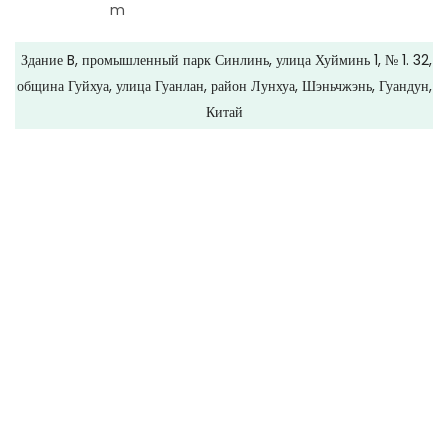
m
Здание B, промышленный парк Синлинь, улица Хуйминь 1, № 1. 32,
община Гуйхуа, улица Гуанлан, район Лунхуа, Шэньчжэнь, Гуандун,
Китай