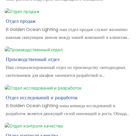
Отдел продаж
В Golden Ocean Lighting наш отдел продаж служит жизненно
важным связующим звеном между нашей компанией и клиентами
по всему миру, стремясь предоставлять первоклассный сервис и
оптимальные световые решения. Как команда опытных и
Производственный отдел
динамичных профессионалов, мы всегда ставим клиентов на
Наш специализированный отдел по производству светодиодных
первое место, уделяя особое внимание удовлетворению их
светильников для шкафов занимается разработкой и
потребностей и обеспечению постоянного роста бизнеса.
производством высококачественных многофункциональных
решений для освещения шкафов, адаптированных к
Отдел исследований и разработок
разнообразным потребностям как жилых, так и коммерческих
В Golden Ocean Lighting наша команда исследований и
помещений. Мы предлагаем широкий ассортимент продукции, в
разработок является движущей силой инноваций и роста. Обладая
том числе перезаряжаемые, подключаемые и различные варианты с
сильным техническим опытом и обширным отраслевым опытом,
сенсорным управлением, обеспечивая полную индивидуализацию
наша команда занимается разработкой эффективных,
для наших клиентов.
Отдел контроля качества