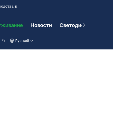
одства и
уживание
Новости
Светодиодные Техно
Pусский