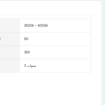
3500K - 6000K
90
ك
350
3 سنوات