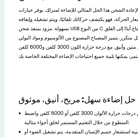
لإعادة الشحن هذا الحل المثالي للإضاءة لمنزلك. يوفر خيارات
ر الحركة، فهو يكتشف حركاتك تلقائيًا، ويتم تشغيله وإيقافه
بسهولة. مزود بمنفذ شحن USB من النوع C وعمر بطارية طويل الأمد، لن تحتاج أبدًا إلى القلق
 متكرر. يتميز المصباح المصنوع من الألومنيوم ومواد البولي
كربونات عالية الجودة بتصميم متين وأنيق. مع درجة حرارة اللون 3000 كلفن و6000 كلفن
حل إضاءة سهل: مريح، أنيق، موثوق
التعتيم المرن: اختر من بين درجات حرارة الألوان 3000 كلفن أو 6000 كلفن واضبط
السطوع من خلال التعتيم المستمر لخلق أجواء مثالية.
نية استشعار جسم الإنسان المتقدمة، يتم تشغيل الضوء أو