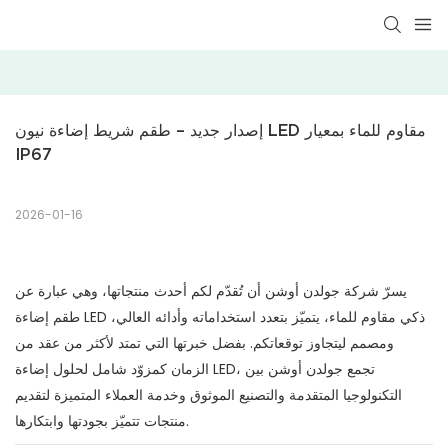
إصدار جديد – طقم شريط إضاءة نيون LED مقاوم للماء بمعيار 
IP67
2026-01-16
يسرّ شركة جولدن أوشن أن تُقدّم لكم أحدث منتجاتها، وهي عبارة عن
طقم إضاءة LED ذكي مقاوم للماء، يتميّز بتعدد استخداماته وأدائه العالي،
ومصمم ليتجاوز توقعاتكم. بفضل خبرتها التي تمتد لأكثر من عقد من
الزمان كمزوّد شامل لحلول إضاءة LED، تجمع جولدن أوشن بين
التكنولوجيا المتقدمة والتصنيع الموثوق وخدمة العملاء المتميزة لتقديم
منتجات تتميّز بجودتها وابتكارها.