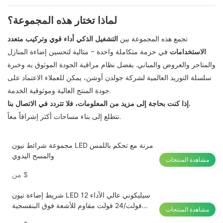
لماذا تختار هذه المجموعة؟
تجمع هذه المجموعة بين
التشغيل الذكي
أداء قوي
وتركيب متعدد
الاستخدامات
في حزمة متكاملة واحدة - مثالية لتحسين إضاءة المنازل
والمتاجر والعروض والمباني. بفضل نظام مراقبة الجودة الموثوق به وخبرة
سلسلة التوريد العالمية لشركة جولدن أوشن، يمكن للعملاء الاعتماد على
جودة المنتج العالية وموثوقية الخدمة.
إذا كنت بحاجة إلى مزيد من المعلومات، فلا تتردد في الاتصال بنا.
نتطلع إلى بناء مساحات أكثر إشراقاً معاً.
مجموعة شرائط نيون LED مرنة مع تحكم باللمس
والمسح اليدوي
مشاهدة المنتجات
$
من
شريط إضاءة نيون LED سيليكوني عالي الأداء 12
فولت/24 فولت مقاوم للأشعة فوق البنفسجية
مشاهدة المنتجات
IP67