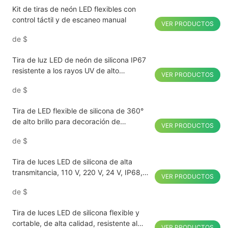
Kit de tiras de neón LED flexibles con
control táctil y de escaneo manual
VER PRODUCTOS
de
$
Tira de luz LED de neón de silicona IP67
resistente a los rayos UV de alto
VER PRODUCTOS
rendimiento de 12 V/24 V
de
$
Tira de LED flexible de silicona de 360°
de alto brillo para decoración de
VER PRODUCTOS
interiores
de
$
Tira de luces LED de silicona de alta
transmitancia, 110 V, 220 V, 24 V, IP68,
VER PRODUCTOS
resistente al agua, 30 m, sin caída de
de
$
tensión.
Tira de luces LED de silicona flexible y
cortable, de alta calidad, resistente al
VER PRODUCTOS