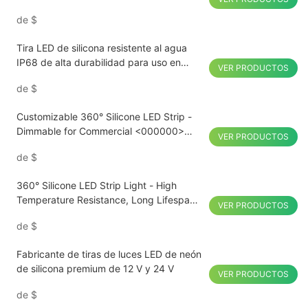
agua IP68, 24 V, 110 V y 220 V.
de
$
Tira LED de silicona resistente al agua
IP68 de alta durabilidad para uso en
VER PRODUCTOS
interiores y exteriores
de
$
Customizable 360° Silicone LED Strip -
Dimmable for Commercial <000000>
VER PRODUCTOS
Residential Lighting
de
$
360° Silicone LED Strip Light - High
Temperature Resistance, Long Lifespan,
VER PRODUCTOS
Perfect for Curved Surfaces
de
$
Fabricante de tiras de luces LED de neón
de silicona premium de 12 V y 24 V
VER PRODUCTOS
de
$