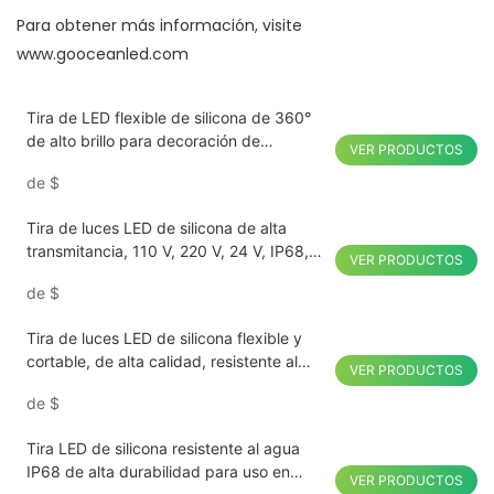
Para obtener más información, visite
www.gooceanled.com
Tira de LED flexible de silicona de 360°
de alto brillo para decoración de
VER PRODUCTOS
interiores
de
$
Tira de luces LED de silicona de alta
transmitancia, 110 V, 220 V, 24 V, IP68,
VER PRODUCTOS
resistente al agua, 30 m, sin caída de
de
$
tensión.
Tira de luces LED de silicona flexible y
cortable, de alta calidad, resistente al
VER PRODUCTOS
agua IP68, 24 V, 110 V y 220 V.
de
$
Tira LED de silicona resistente al agua
IP68 de alta durabilidad para uso en
VER PRODUCTOS