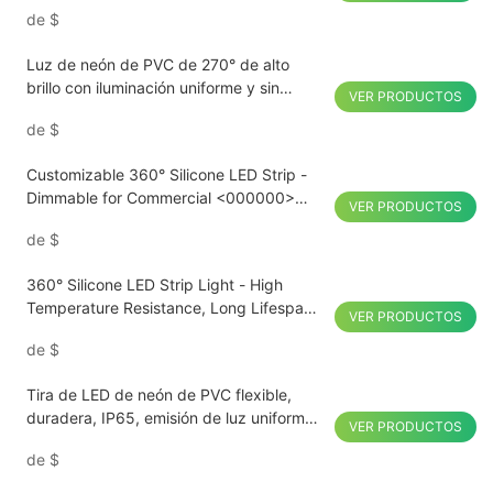
interiores y exteriores
de
$
Luz de neón de PVC de 270° de alto
brillo con iluminación uniforme y sin
VER PRODUCTOS
sombras
de
$
Customizable 360° Silicone LED Strip -
Dimmable for Commercial <000000>
VER PRODUCTOS
Residential Lighting
de
$
360° Silicone LED Strip Light - High
Temperature Resistance, Long Lifespan,
VER PRODUCTOS
Perfect for Curved Surfaces
de
$
Tira de LED de neón de PVC flexible,
duradera, IP65, emisión de luz uniforme,
VER PRODUCTOS
decorativa para interiores y exteriores.
de
$