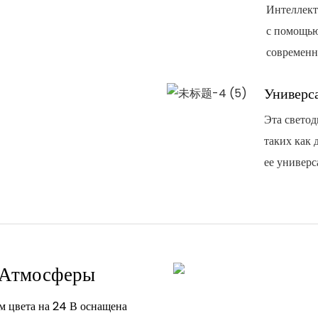
Интеллект
с помощью
современн
Универс
Эта светод
таких как 
ее универ
й Атмосферы
м цвета на 24 В оснащена