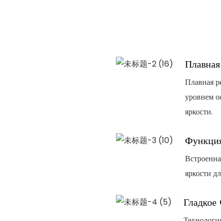
Плавная
Плавная р
уровнем о
яркости.
Функция
Встроенна
яркости д
Гладкое
Технологи