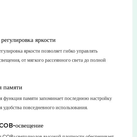
 регулировка яркости
егулировка яркости позволяет гибко управлять
свещения, от мягкого рассеянного света до полной
 памяти
я функция памяти запоминает последнюю настройку
ля удобства повседневного использования.
 COB-освещение
я COB-светодиодов высокой плотности обеспечивает