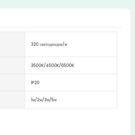
320 светодиодов/м
3500K/4500K/6500K
IP20
1м/2м/3м/5м