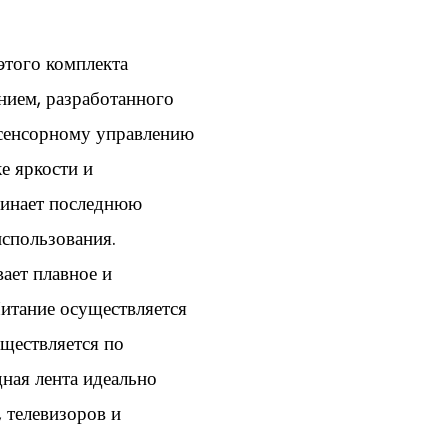
того комплекта
ием, разработанного
 сенсорному управлению
е яркости и
минает последнюю
использования.
ает плавное и
итание осуществляется
уществляется по
ная лента идеально
, телевизоров и