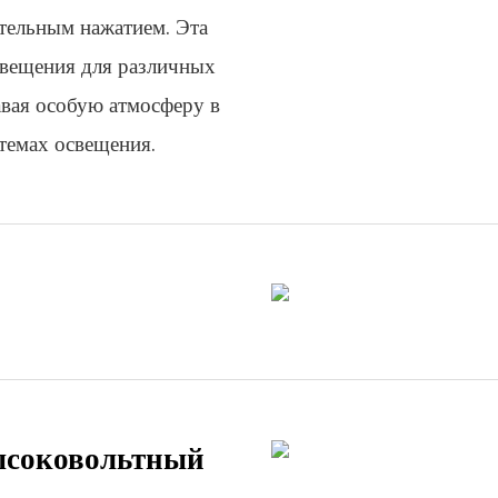
ительным нажатием. Эта
свещения для различных
авая особую атмосферу в
темах освещения.
ысоковольтный