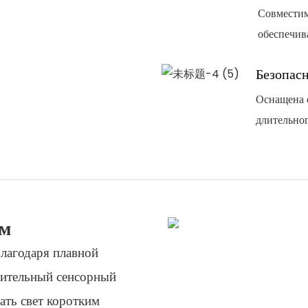
Совместим
обеспечив
Безопас
Оснащена 
длительног
ем
лагодаря плавной
вительный сенсорный
ать свет коротким