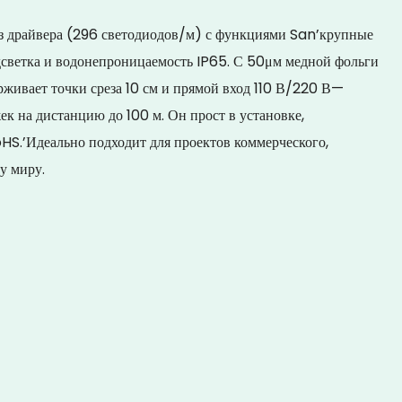
з драйвера (296 светодиодов/м) с функциями San’крупные
одсветка и водонепроницаемость IP65. С 50μм медной фольги
рживает точки среза 10 см и прямой вход 110 В/220 В—
 на дистанцию ​​до 100 м. Он прост в установке,
S.’Идеально подходит для проектов коммерческого,
у миру.