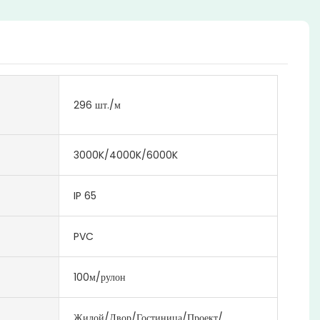
296 шт./м
3000K/4000K/6000K
IP 65
PVC
100м/рулон
Жилой/Двор/Гостиница/Проект/