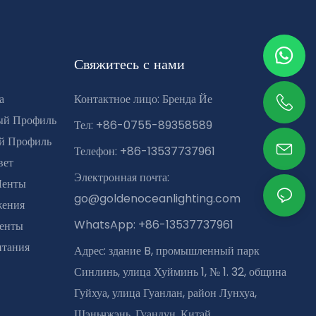
Свяжитесь с нами
а
Контактное лицо: Бренда Йе
ый Профиль
Тел: +86-0755-89358589
й Профиль
Телефон: +86-13537737961
вет
Электронная почта:
Ленты
go@goldenoceanlighting.com
жения
WhatsApp: +86-13537737961
Ленты
итания
Адрес: здание B, промышленный парк
Синлинь, улица Хуйминь 1, № 1. 32, община
Гуйхуа, улица Гуанлан, район Лунхуа,
Шэньчжэнь, Гуандун, Китай