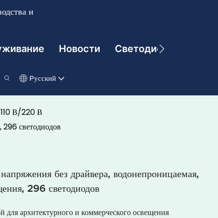
одства и
уживание
Новости
Светодиодные Техно
Pусский
 110 В/220 В
, 296 светодиодов
напряжения без драйвера, водонепроницаемая,
щения, 296 светодиодов
й для архитектурного и коммерческого освещения