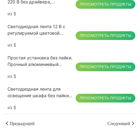
220 В без драйвера,
ПРОСМОТРЕТЬ ПРОДУКТЫ
водонепроницаемая, IP65,
из
$
идеально подходит для
использования в помещении
Светодиодная лента 12 В с
и на улице
регулируемой цветовой
ПРОСМОТРЕТЬ ПРОДУКТЫ
температурой, совместимая
из
$
с Wi-Fi, Bluetooth, Zigbee и
системами дистанционного
Простая установка без пайки.
управления яркостью.
Прочный алюминиевый
ПРОСМОТРЕТЬ ПРОДУКТЫ
корпус из сплава 6063.
из
$
Светодиодные светильники
для шкафов.
Светодиодная лента для
освещения шкафа без пайки,
ПРОСМОТРЕТЬ ПРОДУКТЫ
высокопроизводительная,
из
$
энергоэффективная и
долговечная для освещения
мебели
Предыдущий
Следующий