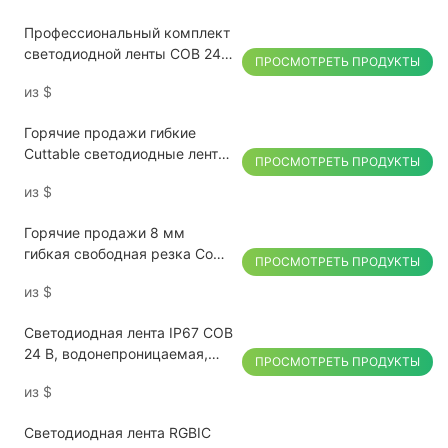
Профессиональный комплект
светодиодной ленты COB 24
ПРОСМОТРЕТЬ ПРОДУКТЫ
В с регулируемой цветовой
из
$
температурой (2700–6500K),
настраиваемым белым
Горячие продажи гибкие
светом.
Cuttable светодиодные ленты
ПРОСМОТРЕТЬ ПРОДУКТЫ
COB освещают 12В 24В для
из
$
домашнего и коммерческого
использования
Горячие продажи 8 мм
гибкая свободная резка Cob-
ПРОСМОТРЕТЬ ПРОДУКТЫ
лента настраиваемый
из
$
цветной коммерческий
дисплей
Светодиодная лента IP67 COB
24 В, водонепроницаемая,
ПРОСМОТРЕТЬ ПРОДУКТЫ
для наружного и внутреннего
из
$
освещения, отрезная, 100 м
Светодиодная лента RGBIC