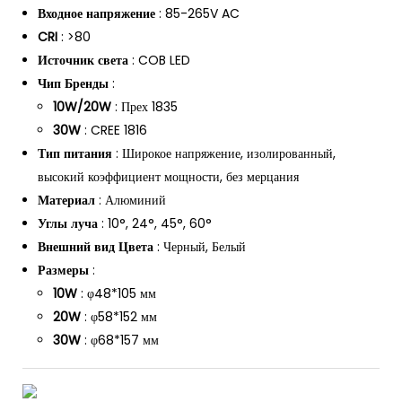
Входное напряжение
: 85-265V AC
CRI
: >80
Источник света
: COB LED
Чип Бренды
:
10W/20W
: Прех 1835
30W
: CREE 1816
Тип питания
: Широкое напряжение, изолированный,
высокий коэффициент мощности, без мерцания
Материал
: Алюминий
Углы луча
: 10°, 24°, 45°, 60°
Внешний вид Цвета
: Черный, Белый
Размеры
:
10W
: φ48*105 мм
20W
: φ58*152 мм
30W
: φ68*157 мм