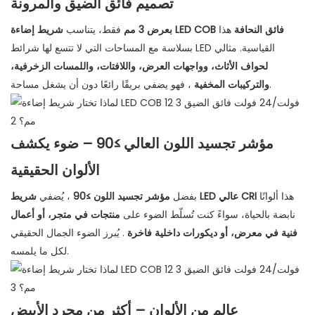
تصميم فائق الضيق والمرونة
شريط إضاءة LED COB فائق النحافة
هذا
بعرض 3 مم
فقط، يتناسب
بسلاسة مع المساحات التي لا تتسع لها شرائط LED القياسية. مثالي
لحواف الأثاث، وواجهات العرض، واللافتات، واللمسات الزخرفية،
، فهو يضفي بريقًا رائعًا دون أن يشغل مساحة.
والتركيبات المخفية
مؤشر تجسيد اللون العالي ≥90 – ضوء يكشف
الألوان الحقيقية
هذا ألوانًا
شريط LED عالي CRI
بفضل
مؤشر تجسيد اللون ≥90
، يُضفي
نابضة بالحياة، سواءً كنت تُسلّط الضوء على
منتجات في متجر، أو أعمال
فنية في معرض، أو ديكورات داخلية فاخرة
. يُبرز الضوء الجمال الحقيقي
لكل ما يلمسه.
عالم من الألوان – أكثر من مجرد الأبيض