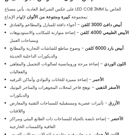
على عكس الشرائط العادية، يأتي مصباح LED COB 3MM الخاص بنا
لإلهام الإبداع:
بمجموعة
كبيرة ومتنوعة من الألوان
أبيض دافئ 3000 كلفن
– أجواء دافئة للمنازل والمطاعم والفنادق
الأبيض الطبيعي 4000 كلفن
- إضاءة متوازنة للمكاتب والاستوديوهات
ومساحات العمل
أبيض بارد 6000 كلفن
- وضوح ساطع للشاشات التجارية والمطابخ
والديكورات الداخلية الحديثة
اللون الوردي
- إضاءة مرحة ورومانسية لصالونات التجميل والمقاهي
والفعاليات
الأحمر
- إضاءة مميزة للحانات والنوادي وأماكن الترفيه
الأصفر الذهبي
– توهج فاخر لمحلات المجوهرات والمتاجر البوتيك
والديكورات
الأزرق
- تأثيرات عصرية ومستقبلية للمساحات التقنية والمعارض
واللافتات
الأخضر
- إضاءة نابضة بالحياة للمساحات ذات الطابع البيئي ومراكز
العافية واللمسات الخارجية
اللون الأرجواني
- درجات فنية وغامضة للصالات وصالات العرض