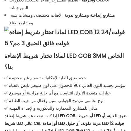
الأحداث والترفيه
: تصميم المسرح، إضاءة الحفلات، ديكورات
المهرجانات
مشاريع إبداعية ومشاريع يدوية
: لافتات مخصصة، ومنشآت فنية،
ومشاريع صناع
لماذا تختار شريط الإضاءة LED COB 3MM الخاص
بنا؟
✅ حجم ضيق للغاية لإمكانيات تصميم غير محدودة
✅ مؤشر تجسيد اللون العالي ≥90 للحصول على لون طبيعي نابض بالحياة
✅ خيارات متعددة الألوان لتتناسب مع أي حالة مزاجية أو موضوع
✅ لوح نحاسي مزدوج الجوانب متين وفعال من حيث الطاقة
✅ مثالي للمشاريع المعمارية والديكورية والإضاءة المهنية
إذا كنت تبحث عن
شريط إضاءة LED COB، أو شريط LED ضيق للغاية، أو
شريط LED عالي CRI، أو إضاءة LED مرنة ملونة، أو حلول LED 12 فولت