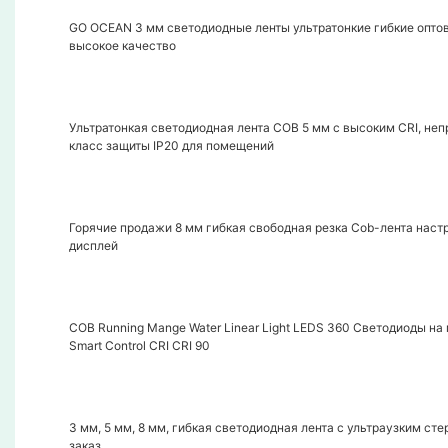
GO OCEAN 3 мм светодиодные ленты ультратонкие гибкие оптов
высокое качество
Ультратонкая светодиодная лента COB 5 мм с высоким CRI, неп
класс защиты IP20 для помещений
Горячие продажи 8 мм гибкая свободная резка Cob-лента нас
дисплей
COB Running Mange Water Linear Light LEDS 360 Светодиоды н
Smart Control CRI CRI 90
3 мм, 5 мм, 8 мм, гибкая светодиодная лента с ультраузким ст
заказ