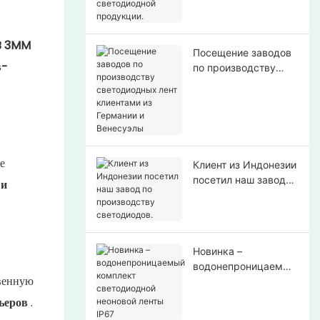
светодиодной
продукции.
B 3MM
Посещение заводов
в-
по производству
светодиодных лент
клиентами из
Германии и
Венесуэлы
е
Клиент из Индонезии
посетил наш завод
 и
по производству
светодиодов.
Новинка –
водонепроницаемый
твенную
комплект
светодиодной
ьеров
.
неоновой ленты IP67