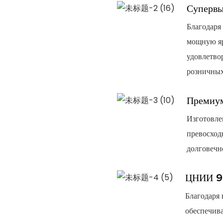
Супервы
Благодаря
мощную яр
удовлетво
розничных 
Премиу
Изготовле
превосход
долговечн
ЦНИИ 9
Благодаря 
обеспечива