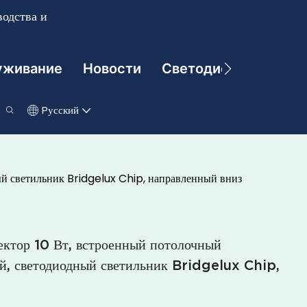
одства и
уживание
Новости
Светодиодные Техно
Pусский
й светильник Bridgelux Chip, направленный вниз
ктор 10 Вт, встроенный потолочный
ой, светодиодный светильник Bridgelux Chip,