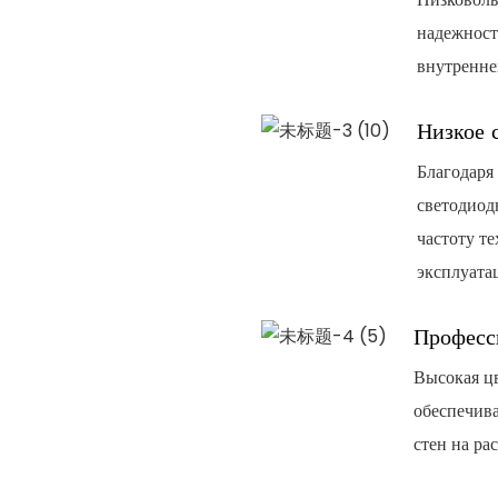
надежност
внутренне
Низкое 
Благодаря
светодиод
частоту т
эксплуата
Професс
Высокая цв
обеспечив
стен на ра