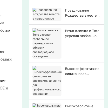
Празднование
и
Рождества вместе в
нашем офисе
дый
обство
Визит клиента в Того
укрепил глобальное
партнерство в
области
светодиодного
ляя
освещения.
 белый
Высокоэффективная
силиконовая
светодиодная лента
иям
для
CE и
профессионального
освещения
Высоковольтные