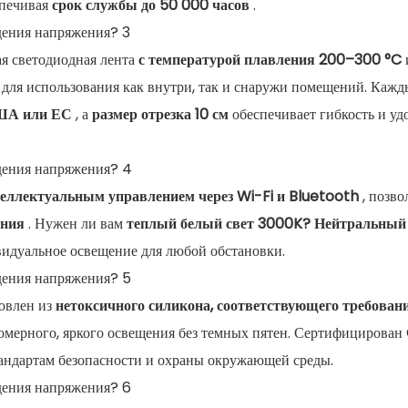
спечивая
срок службы до 50 000 часов
.
ая светодиодная лента
с температурой плавления 200–300 °C
для использования как внутри, так и снаружи помещений. Каж
США или ЕС
, а
размер отрезка 10 см
обеспечивает гибкость и уд
еллектуальным управлением через Wi-Fi и Bluetooth
, позво
ения
. Нужен ли вам
теплый белый свет 3000K?
Нейтральный
идуальное освещение для любой обстановки.
товлен из
нетоксичного силикона, соответствующего требован
омерного, яркого освещения без темных пятен. Сертифицирован
андартам безопасности и охраны окружающей среды.