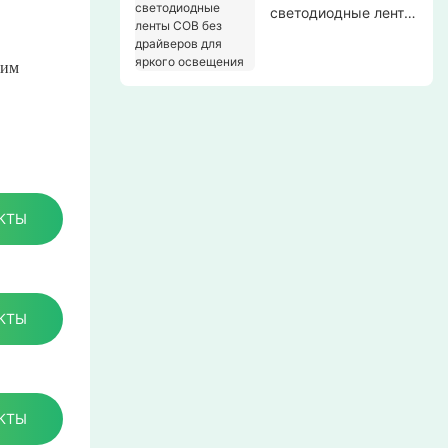
светодиодные ленты
COB без драйверов
для яркого
шим
освещения
КТЫ
КТЫ
КТЫ