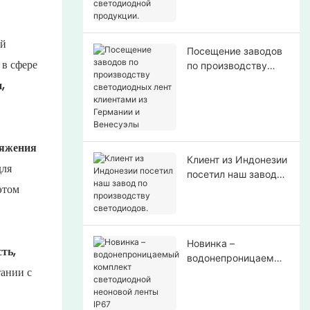
светодиодной
продукции.
ой
Посещение заводов
 в сфере
по производству
светодиодных лент
,
клиентами из
Германии и
Венесуэлы
ряжения
Клиент из Индонезии
ля
посетил наш завод
этом
по производству
светодиодов.
Новинка –
ть,
водонепроницаемый
ании с
комплект
светодиодной
неоновой ленты IP67