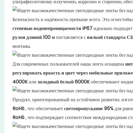
ультрафиолетовому излучению, коррозии и старению, обе
Безопасность и надёжность превыше всего. Эта огнестойк
степенью водонепроницаемости IP67
идеально подходит 
рулон длиной 100 м
поставляется с
вилкой стандарта 
монтажа.
Для современных пользователей наша лента оснащена
инт
регулировать яркость и цвет через мобильные прилож
4000K
или
холодный белый 6000K
обеспечивают индив
Продукт, ориентированный на устойчивое развитие, изго
RoHS
, что обеспечивает
светопропускание 95%
для равн
RoHS
, что подтверждает соответствие международным ст