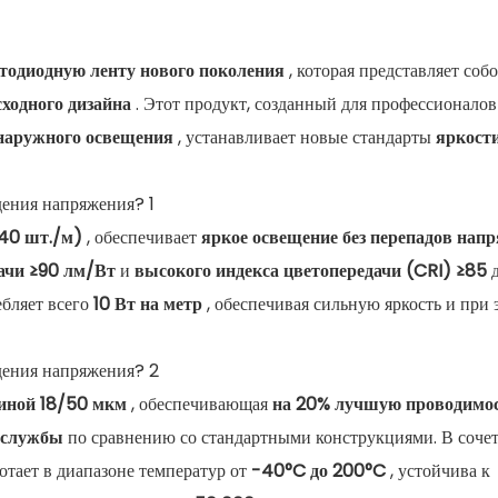
тодиодную ленту нового поколения
, которая представляет соб
сходного дизайна
. Этот продукт, созданный для профессионалов
 наружного освещения
, устанавливает новые стандарты
яркости
40 шт./м)
, обеспечивает
яркое освещение без перепадов нап
ачи ≥90 лм/Вт
и
высокого индекса цветопередачи (CRI) ≥85
д
ебляет всего
10 Вт на метр
, обеспечивая сильную яркость и при 
иной 18/50 мкм
, обеспечивающая
на 20% лучшую проводимос
к службы
по сравнению со стандартными конструкциями. В сочет
отает в диапазоне температур от
-40°C до 200°C
, устойчива к