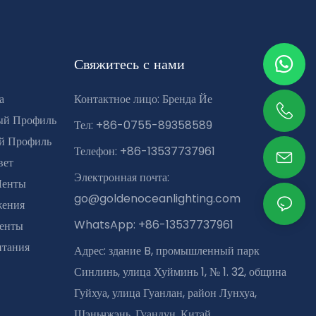
Свяжитесь с нами
а
Контактное лицо: Бренда Йе
ый Профиль
Тел: +86-0755-89358589
й Профиль
Телефон: +86-13537737961
вет
Электронная почта:
Ленты
go@goldenoceanlighting.com
жения
WhatsApp: +86-13537737961
Ленты
итания
Адрес: здание B, промышленный парк
Синлинь, улица Хуйминь 1, № 1. 32, община
Гуйхуа, улица Гуанлан, район Лунхуа,
Шэньчжэнь, Гуандун, Китай