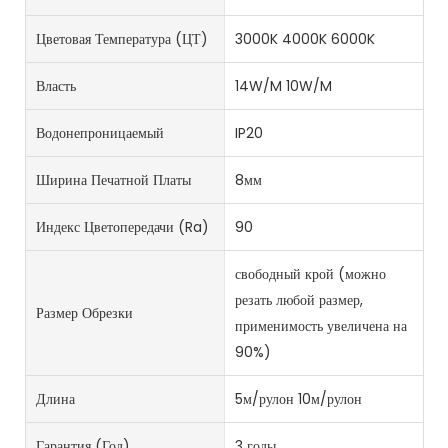
Цветовая Температура (ЦТ)
3000K 4000K 6000K
Власть
14W/M 10W/M
Водонепроницаемый
IP20
Ширина Печатной Платы
8мм
Индекс Цветопередачи (Ra)
90
свободный крой (можно
резать любой размер,
Размер Обрезки
применимость увеличена на
90%)
Длина
5м/рулон 10м/рулон
Гарантия (год)
3 годы