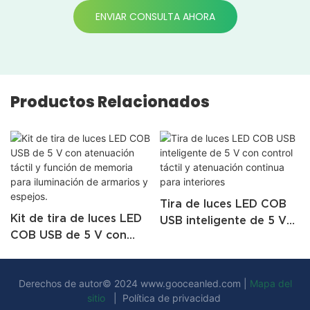
ENVIAR CONSULTA AHORA
Productos Relacionados
Tira de luces LED COB
Kit de tira de luces LED
USB inteligente de 5 V
COB USB de 5 V con
con control táctil y
atenuación táctil y
atenuación continua
función de memoria
para interiores
Derechos de autor© 2024
www.gooceanled.com
|
Mapa del
para iluminación de
sitio
|
Política de privacidad
armarios y espejos.