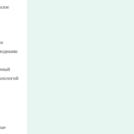
илое
 и
диодными
анный
хнологий
ные