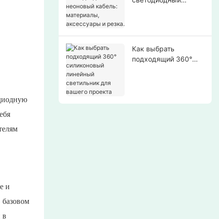
неоновый кабель:
материалы,
аксессуары и резка.
Как выбрать
подходящий 360°
силиконовый
линейный
светильник для
одиодную
вашего проекта
ебя
телям
е и
 базовом
 в