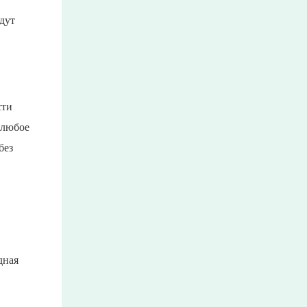
дут
сти
 любое
без
дная