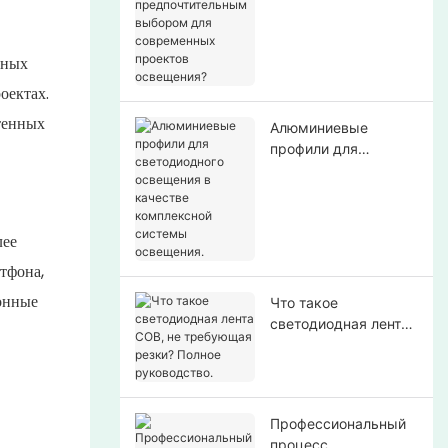
выбором для
современных
рных
проектов
освещения?
оектах.
тенных
Алюминиевые
профили для
светодиодного
освещения в
качестве
комплексной
лее
системы освещения.
тфона,
ионные
Что такое
светодиодная лента
COB, не требующая
резки? Полное
руководство.
Профессиональный
процесс