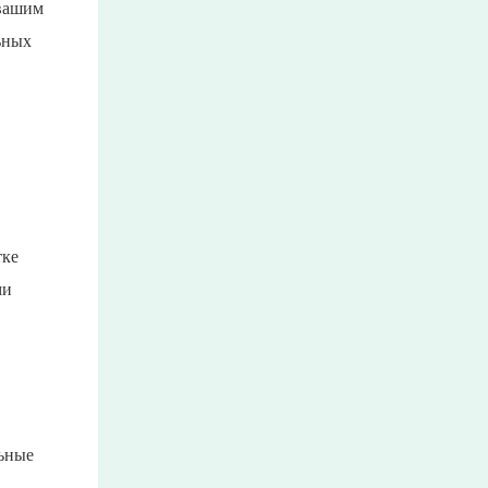
 вашим
ьных
тке
ми
льные