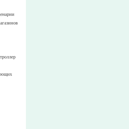
ценарии
магазинов
нтроллер
бующих