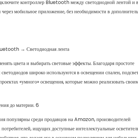
одключите контроллер Bluetooth между светодиодной лентой и
м через мобильное приложение, без необходимости в дополнител
luetooth → Светодиодная лента
менять цвета и выбирать световые эффекты. Благодаря простоте
 светодиодов широко используются в освещении спален, подсве
 проектах «умного» освещения, которые можно реализовать свои
ния популярны среди продавцов на Amazon, производителей
х потребителей, ищущих доступные интеллектуальные осветите
ействия, что делает его в основном подходящим для небольших