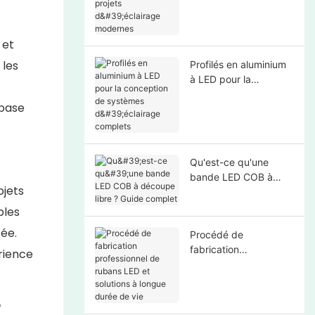
d'éclairage modernes
 et
 les
Profilés en aluminium
à LED pour la
conception de
 base
systèmes d'éclairage
complets
Qu'est-ce qu'une
bande LED COB à
bjets
découpe libre ? Guide
complet
bles
ée.
Procédé de
fabrication
rience
professionnel de
rubans LED et
solutions à longue
?
durée de vie