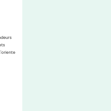
ndeurs
ets
'oriente