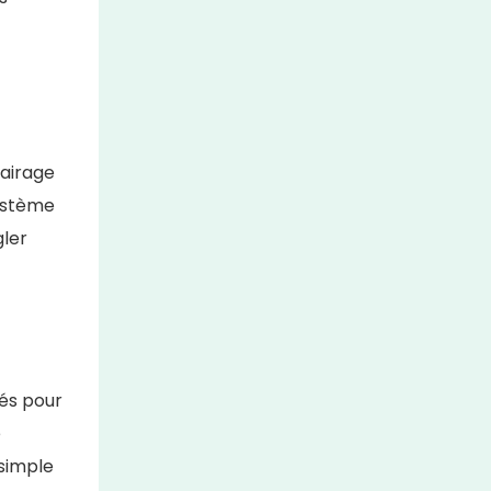
lairage
système
ler
sés pour
e
 simple