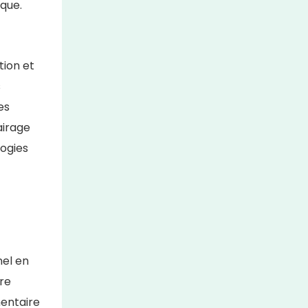
ique.
tion et
s
es
airage
ogies
nel en
tre
mentaire