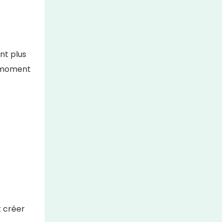
nt plus
t moment
t créer