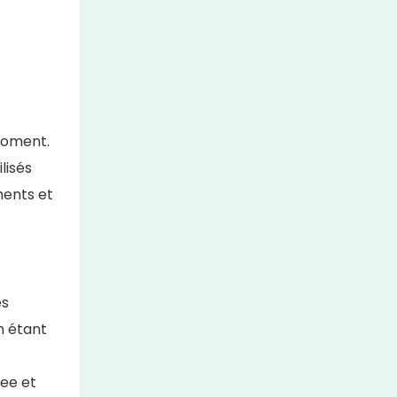
 moment.
lisés
ments et
es
h étant
bee et