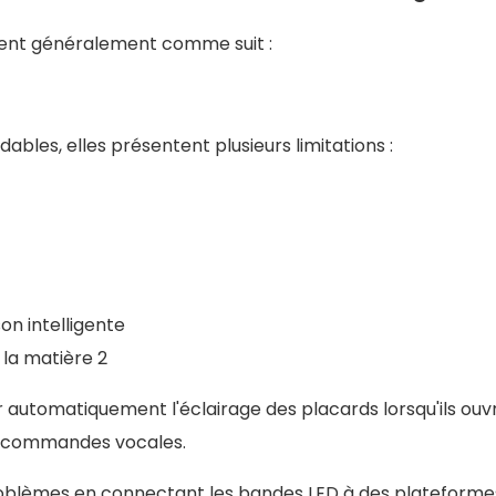
nent généralement comme suit :
bles, elles présentent plusieurs limitations :
n intelligente
r automatiquement l'éclairage des placards lorsqu'ils ouv
par commandes vocales.
 problèmes en connectant les bandes LED à des plateforme